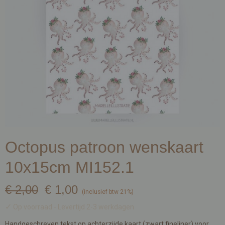
Octopus patroon wenskaart
10x15cm MI152.1
€ 2,00
€ 1,00
(inclusief btw 21%)
✓
Op voorraad
- Levertijd 2-3 werkdagen
Handgeschreven tekst op achterzijde kaart (zwart fineliner) voor