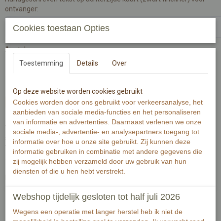
ontvanger:
Cookies toestaan Opties
Aantal
Toestemming
Details
Over
Op deze website worden cookies gebruikt
In winkelwagen
Cookies worden door ons gebruikt voor verkeersanalyse, het
aanbieden van sociale media-functies en het personaliseren
van informatie en advertenties. Daarnaast verlenen we onze
Wenskaart is gedrukt op 300 grams warmwit papier met zichtbaar
sociale media-, advertentie- en analysepartners toegang tot
structuur.
informatie over hoe u onze site gebruikt. Zij kunnen deze
Wenskaart bevat rechte hoeken.
informatie gebruiken in combinatie met andere gegevens die
achterzijde niet bedrukt, alle ruimte voor schrijven.
zij mogelijk hebben verzameld door uw gebruik van hun
diensten of die u hen hebt verstrekt.
De voorzijde bevat een illustratie gemaakt van aquarel.
Webshop tijdelijk gesloten tot half juli 2026
Specificaties
Wegens een operatie met langer herstel heb ik niet de