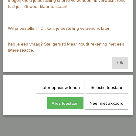
mogelijkheid je bestelling snel te verzenden. Ik verwacht rond
Productcode
MI152.1
half juli '26 weer klaar te staan!
EAN code
7448102212243
Productcode leverancier
MI152.1
Wil je bestellen? Dit kan, je bestelling verzend ik later.
Netto gewicht
0,01 g
Bruto gewicht
0,01 g
heb je een vraag? Stel gerust! Maar houdt rekening met een
Afmetingen (l,b,h)
15 x 10 x 0 cm
latere reactie.
Reacties
Ok
Later opnieuw tonen
Selectie toestaan
Ook interessant
Alles toestaan
Nee, niet akkoord