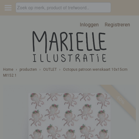
Inloggen
Registreren
Home
›
producten
›
OUTLET
›
Octopus patroon wenskaart 10x15cm
MI152.1
-50%