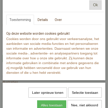
Ok
Informatie
Toestemming
Details
Over
home
Contact
Op deze website worden cookies gebruikt
Mijn account
Cookies worden door ons gebruikt voor verkeersanalyse, het
aanbieden van sociale media-functies en het personaliseren
Zoeken
van informatie en advertenties. Daarnaast verlenen we onze
privacybeleid
sociale media-, advertentie- en analysepartners toegang tot
Herroeping
informatie over hoe u onze site gebruikt. Zij kunnen deze
informatie gebruiken in combinatie met andere gegevens die
Categorieën
zij mogelijk hebben verzameld door uw gebruik van hun
diensten of die u hen hebt verstrekt.
producten
illustraties
Portret op maat
Later opnieuw tonen
Selectie toestaan
Geboortekaarten
doosje kunst
Alles toestaan
Nee, niet akkoord
Workshop