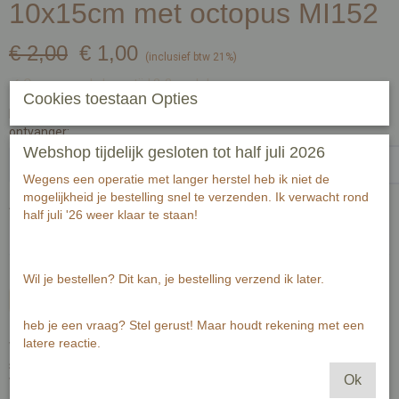
10x15cm met octopus MI152
€ 2,00
€ 1,00
(inclusief btw 21%)
✓
Op voorraad
- Levertijd 2-3 werkdagen
Cookies toestaan Opties
Handgeschreven tekst op achterzijde kaart (zwart fineliner) voor
ontvanger:
Webshop tijdelijk gesloten tot half juli 2026
Wegens een operatie met langer herstel heb ik niet de
mogelijkheid je bestelling snel te verzenden. Ik verwacht rond
Aantal
half juli '26 weer klaar te staan!
Wil je bestellen? Dit kan, je bestelling verzend ik later.
In winkelwagen
heb je een vraag? Stel gerust! Maar houdt rekening met een
latere reactie.
Wenskaart is gedrukt op 300 grams warmwit papier met zichtbaar
structuur.
Ok
Wenskaart bevat rechte hoeken.