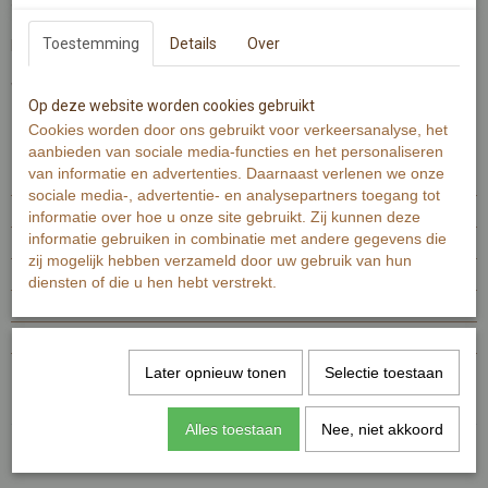
achterzijde niet bedrukt, alle ruimte voor schrijven.
Toestemming
Details
Over
De voorzijde bevat een illustratie gemaakt van aquarel.
Wenskaart bevat aan de voorzijde de tekst 'welkom lief meisje'.
Op deze website worden cookies gebruikt
Cookies worden door ons gebruikt voor verkeersanalyse, het
Specificaties
aanbieden van sociale media-functies en het personaliseren
van informatie en advertenties. Daarnaast verlenen we onze
Productcode
MI152
sociale media-, advertentie- en analysepartners toegang tot
EAN code
7448107817801
informatie over hoe u onze site gebruikt. Zij kunnen deze
informatie gebruiken in combinatie met andere gegevens die
Productcode leverancier
MI152
zij mogelijk hebben verzameld door uw gebruik van hun
Netto gewicht
0,01 g
diensten of die u hen hebt verstrekt.
Bruto gewicht
0,01 g
Afmetingen (l,b,h)
15 x 10 x 0 cm
Reacties
Later opnieuw tonen
Selectie toestaan
Alles toestaan
Nee, niet akkoord