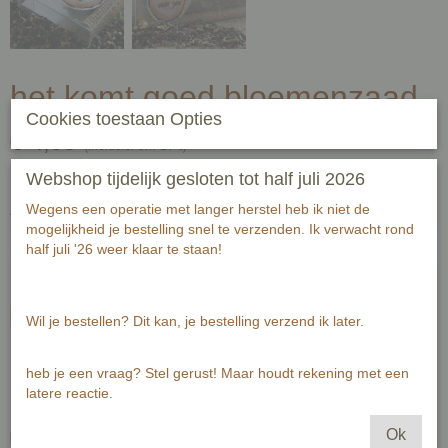
het komt goed bloemenzaad
Cookies toestaan Opties
€ 4,95
(inclusief btw 21%)
✓
Op voorraad
- Levertijd 2-3 werkdagen
Webshop tijdelijk gesloten tot half juli 2026
Wegens een operatie met langer herstel heb ik niet de
Aantal
mogelijkheid je bestelling snel te verzenden. Ik verwacht rond
half juli '26 weer klaar te staan!
In winkelwagen
Wil je bestellen? Dit kan, je bestelling verzend ik later.
Geef een bloementuin.
heb je een vraag? Stel gerust! Maar houdt rekening met een
latere reactie.
Ok
Bloemenzaad verpakt in een reageerbuis met bijbehorende kaart