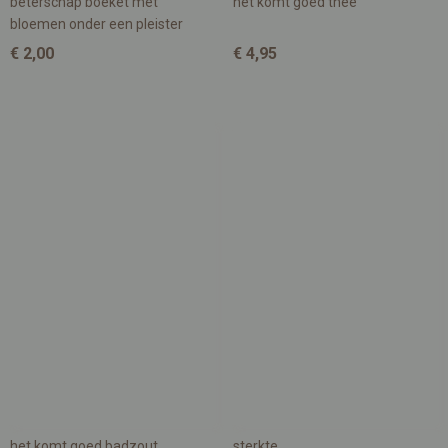
beterschap boeket met
het komt goed thee
bloemen onder een pleister
€ 2,00
€ 4,95
het komt goed badzout
sterkte