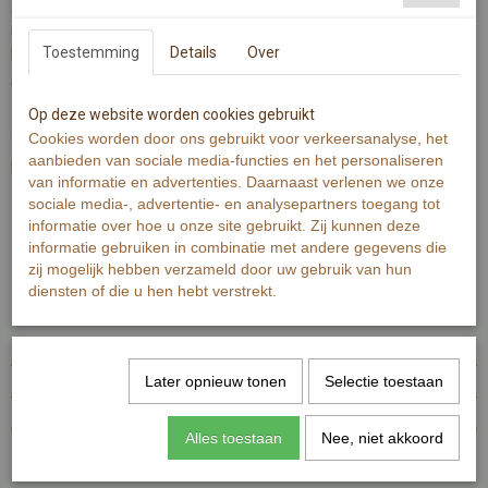
en illustraties in een doosje.
Geef de zaadjes liefde en een beetje water en geniet van de
Toestemming
Details
Over
bloemenpracht!
Wie geef jij een bloemetje?
Op deze website worden cookies gebruikt
zaai buiten van maart-juli, binnen het hele jaar rond.
Cookies worden door ons gebruikt voor verkeersanalyse, het
aanbieden van sociale media-functies en het personaliseren
De verpakking past door de brievenbus!
van informatie en advertenties. Daarnaast verlenen we onze
sociale media-, advertentie- en analysepartners toegang tot
informatie over hoe u onze site gebruikt. Zij kunnen deze
Let op: op de foto's is het product afgebeeld met de tekst 'een
informatie gebruiken in combinatie met andere gegevens die
momentje voor jou'.
zij mogelijk hebben verzameld door uw gebruik van hun
diensten of die u hen hebt verstrekt.
Specificaties
EAN code
7448114066001
Later opnieuw tonen
Selectie toestaan
Netto gewicht
47,00 g
Afmetingen (l,b,h)
13,80 x 7 x 2,10 cm
Alles toestaan
Nee, niet akkoord
Reacties