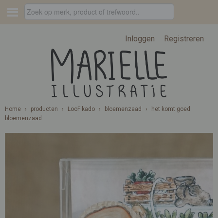
Inloggen
Registreren
Home
›
producten
›
LooF kado
›
bloemenzaad
›
het komt goed
bloemenzaad