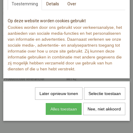
Wenskaart bevat rechte hoeken.
Toestemming
Details
Over
Achterzijde als postkaart met de illustratie van de voorzijde licht
bedrukt met voldoende ruimte om te schrijven.
Op deze website worden cookies gebruikt
De Illustratie van bladeren is gemaakt met aquarelverf.
Cookies worden door ons gebruikt voor verkeersanalyse, het
aanbieden van sociale media-functies en het personaliseren
Wenskaart bevat aan de voorzijde de tekst 'sterkte'.
van informatie en advertenties. Daarnaast verlenen we onze
sociale media-, advertentie- en analysepartners toegang tot
Specificaties
informatie over hoe u onze site gebruikt. Zij kunnen deze
informatie gebruiken in combinatie met andere gegevens die
Productcode
MI142-472
zij mogelijk hebben verzameld door uw gebruik van hun
diensten of die u hen hebt verstrekt.
EAN code
7448119998925
Productcode leverancier
MI142
Afmetingen (l,b,h)
15 x 10 x 0 cm
Later opnieuw tonen
Selectie toestaan
Reacties
Alles toestaan
Nee, niet akkoord