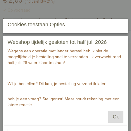
€ 2,00
(inclusief btw 21%)
✓
Op voorraad
Handgeschreven tekst op achterzijde kaart (zwart fineliner) voor
Cookies toestaan Opties
ontvanger:-1
Webshop tijdelijk gesloten tot half juli 2026
Passende envelop bij deze kaart
Wegens een operatie met langer herstel heb ik niet de
mogelijkheid je bestelling snel te verzenden. Ik verwacht rond
half juli '26 weer klaar te staan!
Aantal
Wil je bestellen? Dit kan, je bestelling verzend ik later.
heb je een vraag? Stel gerust! Maar houdt rekening met een
latere reactie.
In winkelwagen
Ok
Wenskaart is gedrukt op 300 grams warmwit papier met zichtbaar
en voelbaar structuur.