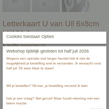
Letterkaart U van Uil 6x8cm
MI131.1
Cookies toestaan Opties
€ 0,80
(inclusief btw 21%)
Webshop tijdelijk gesloten tot half juli 2026
✓
Op voorraad
- Levertijd 1-3 werkdagen
Wegens een operatie met langer herstel heb ik niet de
Aantal
mogelijkheid je bestelling snel te verzenden. Ik verwacht rond
half juli '26 weer klaar te staan!
Wil je bestellen? Dit kan, je bestelling verzend ik later.
In winkelwagen
heb je een vraag? Stel gerust! Maar houdt rekening met een
Een kaart met een letter.
latere reactie.
Met meerdere kaarten maak jij een naam of tekst aan een slinger.