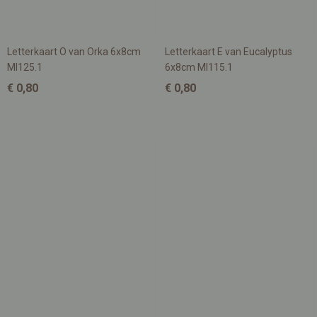
Letterkaart O van Orka 6x8cm
Letterkaart E van Eucalyptus
MI125.1
6x8cm MI115.1
€ 0,80
€ 0,80