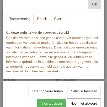
Ok
Wist je dat je er ook touw en knijpers bij kunt bestellen?
De kaart heeft een maat van 6x8cm en is dubbelzijdig gedrukt op
Toestemming
Details
Over
300 grams oud wit papier met zichtbare en voelbare structuur.
Aan de voorzijde een letter of teken met illustratie. Aan de
achterzijde de betekenis van de illustratie per letter.
Op deze website worden cookies gebruikt
Cookies worden door ons gebruikt voor verkeersanalyse, het
Benodigdheden voor een naam of tekst van bijvoorbeeld 8 letters:
aanbieden van sociale media-functies en het personaliseren
- 1 meter touw
van informatie en advertenties. Daarnaast verlenen we onze
- 8 letterkaarten
sociale media-, advertentie- en analysepartners toegang tot
- 8 knijpers
informatie over hoe u onze site gebruikt. Zij kunnen deze
informatie gebruiken in combinatie met andere gegevens die
Specificaties
zij mogelijk hebben verzameld door uw gebruik van hun
diensten of die u hen hebt verstrekt.
Productcode
MI113.1-1
EAN code
7448102579568
Productcode leverancier
MI113.1
Later opnieuw tonen
Selectie toestaan
Netto gewicht
0,01 g
Bruto gewicht
0,01 g
Alles toestaan
Nee, niet akkoord