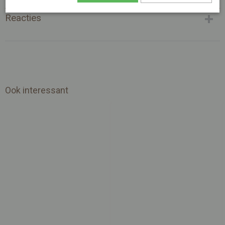
Afmetingen (l,b,h)
0 x 6 x 8 cm
Reacties
Ook interessant