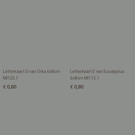
Letterkaart O van Orka 6x8cm
Letterkaart E van Eucalyptus
MI125.1
6x8cm MI115.1
€ 0,80
€ 0,80