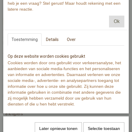
heb je een vraag? Stel gerust! Maar houdt rekening met een
latere reactie.
In winkelwagen
Ok
en kaart met een letter.
Toestemming
Details
Over
Met meerdere kaarten maak jij een naam of tekst aan een slinger.
Wist je dat je er ook touw en knijpers bij kunt bestellen?
Op deze website worden cookies gebruikt
Cookies worden door ons gebruikt voor verkeersanalyse, het
De kaart heeft een maat van 6x8cm en is dubbelzijdig gedrukt op
aanbieden van sociale media-functies en het personaliseren
300 grams oud wit papier met zichtbare en voelbare structuur.
van informatie en advertenties. Daarnaast verlenen we onze
Aan de voorzijde een letter of teken met illustratie. Aan de
sociale media-, advertentie- en analysepartners toegang tot
achterzijde de betekenis van de illustratie per letter.
informatie over hoe u onze site gebruikt. Zij kunnen deze
informatie gebruiken in combinatie met andere gegevens die
Benodigdheden voor een naam of tekst van bijvoorbeeld 8 letters:
zij mogelijk hebben verzameld door uw gebruik van hun
- 1 meter touw
diensten of die u hen hebt verstrekt.
- 8 letterkaarten
- 8 knijpers
Specificaties
Later opnieuw tonen
Selectie toestaan