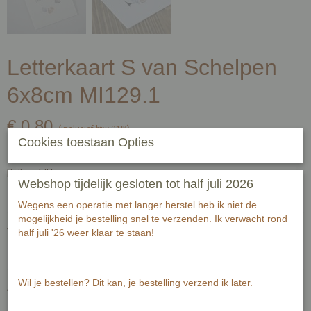
Letterkaart S van Schelpen
6x8cm MI129.1
€ 0,80
(inclusief btw 21%)
Cookies toestaan Opties
✓
Op voorraad
- Levertijd 1-3 werkdagen
Knijper bij kaart
Webshop tijdelijk gesloten tot half juli 2026
Wegens een operatie met langer herstel heb ik niet de
mogelijkheid je bestelling snel te verzenden. Ik verwacht rond
touw bij kaart
half juli '26 weer klaar te staan!
Wil je bestellen? Dit kan, je bestelling verzend ik later.
Aantal