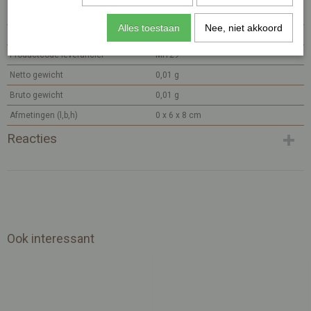
Productcode
MI29-770
Alles toestaan
Nee, niet akkoord
EAN code
7448101021006
Productcode leverancier
MI129
Netto gewicht
0,01 g
Bruto gewicht
0,01 g
Afmetingen (l,b,h)
0 x 6 x 8 cm
Reacties
Ook interessant