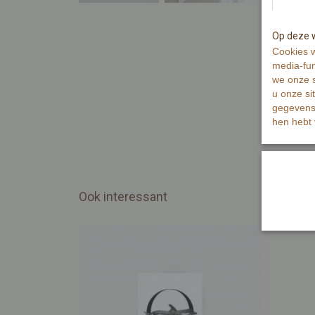
Op deze w
Cookies w
media-fun
we onze s
u onze si
gegevens 
hen hebt 
Ook interessant