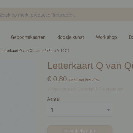
Geboortekaarten
doosje kunst
Workshop
B
Letterkaart Q van Querkus 6x8cm MI127.1
Letterkaart Q van 
€ 0,80
(inclusief btw 21%)
✓
Op voorraad
- Levertijd 1-3 werkdagen
Aantal
In winkelwagen