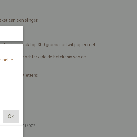
kst aan een slinger.
bestellen?
elzijdig gedrukt op 300 grams oud wit papier met
tratie. Aan de achterzijde de betekenis van de
snel te
voorbeeld 8 letters:
Ok
MI127.1
7448104916972
MI127.1