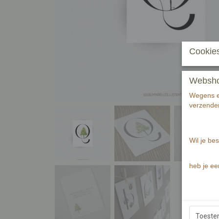
Cookies
Webshop 
Wegens ee
verzenden
Wil je bes
heb je ee
Toest