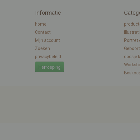
Informatie
Categ
home
product
Contact
illustrat
Mijn account
Portret
Zoeken
Geboort
privacybeleid
doosje 
Worksh
Herroeping
Boskoo