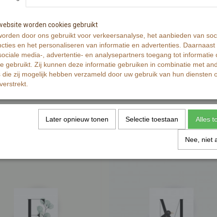
Netto gewicht
Bruto gewicht
ebsite worden cookies gebruikt
Afmetingen (l,b,h)
orden door ons gebruikt voor verkeersanalyse, het aanbieden van soc
Reacties
cties en het personaliseren van informatie en advertenties. Daarnaast
ociale media-, advertentie- en analysepartners toegang tot informatie
te gebruikt. Zij kunnen deze informatie gebruiken in combinatie met an
die zij mogelijk hebben verzameld door uw gebruik van hun diensten o
verstrekt.
Later opnieuw tonen
Selectie toestaan
Alles 
Nee, niet 