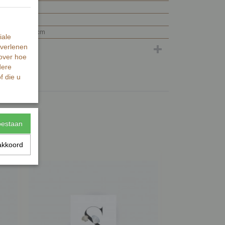
0,01 g
0,01 g
0 x 6 x 8 cm
iale
 verlenen
 over hoe
dere
f die u
toestaan
akkoord