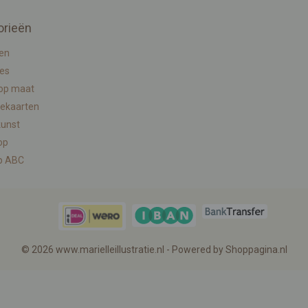
orieën
en
ies
 op maat
ekaarten
kunst
op
p ABC
© 2026 www.marielleillustratie.nl - Powered by Shoppagina.nl