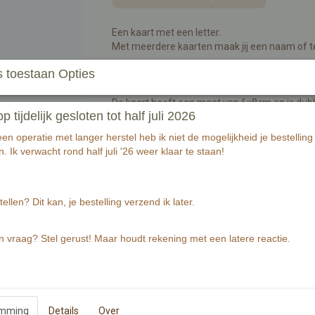
Een kaart met een letter.
Met meerdere kaarten maak jij een naam of te
 toestaan Opties
Wist je dat je er ook touw en knijpers bij kunt 
De kaart heeft een maat van 6x8cm en is dubb
tijdelijk gesloten tot half juli 2026
zichtbare en voelbare structuur.
Aan de voorzijde een letter of teken met illus
n operatie met langer herstel heb ik niet de mogelijkheid je bestelling 
illustratie per letter.
. Ik verwacht rond half juli '26 weer klaar te staan!
Benodigdheden voor een naam of tekst van bij
- 1 meter touw
- 8 letterkaarten
tellen? Dit kan, je bestelling verzend ik later.
- 8 knijpers
n vraag? Stel gerust! Maar houdt rekening met een latere reactie.
Specificaties
Productcode
EAN code
Productcode leverancier
emming
Details
Over