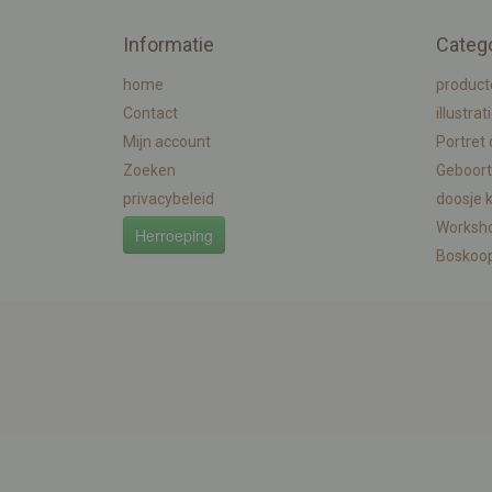
Informatie
Categ
home
product
Contact
illustrat
Mijn account
Portret
Zoeken
Geboort
privacybeleid
doosje 
Worksh
Herroeping
Boskoo