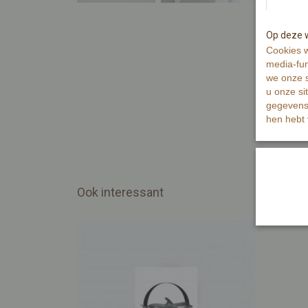
Op deze w
Cookies w
media-fun
we onze s
u onze si
gegevens 
hen hebt 
Ook interessant