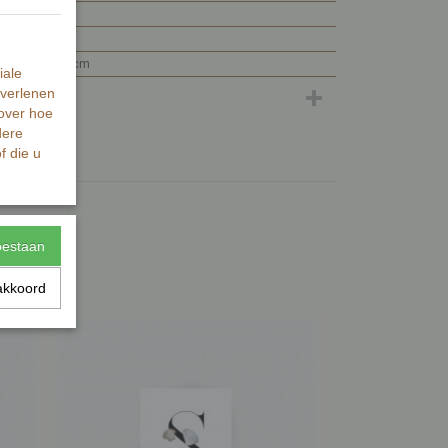
0,01 g
0,01 g
0 x 6 x 8 cm
iale
 verlenen
 over hoe
dere
f die u
toestaan
akkoord