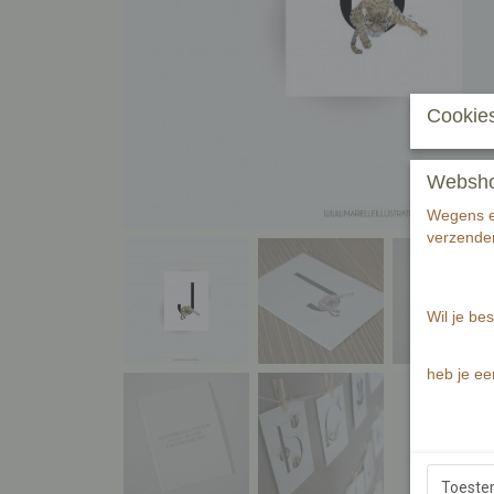
Cookies
Webshop 
Wegens ee
verzenden
Wil je bes
heb je ee
Toest