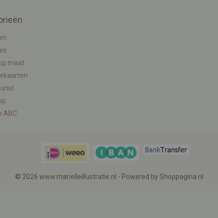
orieën
en
ies
 op maat
ekaarten
kunst
op
p ABC
© 2026 www.marielleillustratie.nl - Powered by Shoppagina.nl