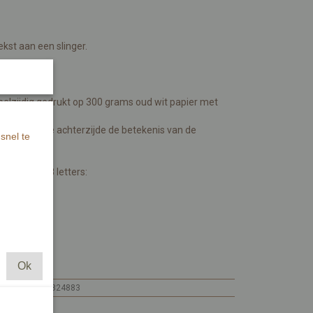
kst aan een slinger.
bestellen?
elzijdig gedrukt op 300 grams oud wit papier met
tratie. Aan de achterzijde de betekenis van de
snel te
voorbeeld 8 letters:
Ok
MI120.1
7448109824883
MI120.1