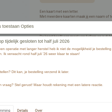
Een kaart met een letter.
Met meerdere kaarten maak jij een naam of te
 toestaan Opties
Wist je dat je er ook touw en knijpers bij kunt 
De kaart heeft een maat van 6x8cm en is dubb
tijdelijk gesloten tot half juli 2026
zichtbare en voelbare structuur.
Aan de voorzijde een letter of teken met illus
n operatie met langer herstel heb ik niet de mogelijkheid je bestelling 
illustratie per letter.
. Ik verwacht rond half juli '26 weer klaar te staan!
Benodigdheden voor een naam of tekst van bij
- 1 meter touw
- 8 letterkaarten
tellen? Dit kan, je bestelling verzend ik later.
- 8 knijpers
n vraag? Stel gerust! Maar houdt rekening met een latere reactie.
Specificaties
Productcode
EAN code
Productcode leverancier
emming
Details
Over