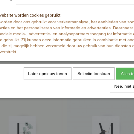
Netto gewicht
Bruto gewicht
ebsite worden cookies gebruikt
Afmetingen (l,b,h)
orden door ons gebruikt voor verkeersanalyse, het aanbieden van soc
Reacties
cties en het personaliseren van informatie en advertenties. Daarnaast
ociale media-, advertentie- en analysepartners toegang tot informatie
te gebruikt. Zij kunnen deze informatie gebruiken in combinatie met an
die zij mogelijk hebben verzameld door uw gebruik van hun diensten o
verstrekt.
Later opnieuw tonen
Selectie toestaan
Alles 
Nee, niet 