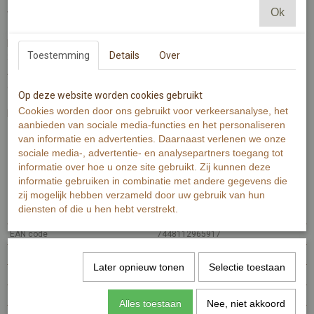
Ok
Wist je dat je er ook touw en knijpers bij kunt bestellen?
De kaart heeft een maat van 6x8cm en is dubbelzijdig gedrukt op
Toestemming
Details
Over
300 grams oud wit papier met zichtbare en voelbare structuur.
Aan de voorzijde een letter of teken met illustratie. Aan de
achterzijde de betekenis van de illustratie per letter.
Op deze website worden cookies gebruikt
Cookies worden door ons gebruikt voor verkeersanalyse, het
Benodigdheden voor een naam of tekst van bijvoorbeeld 8 letters:
aanbieden van sociale media-functies en het personaliseren
- 1 meter touw
van informatie en advertenties. Daarnaast verlenen we onze
- 8 letterkaarten
sociale media-, advertentie- en analysepartners toegang tot
- 8 knijpers
informatie over hoe u onze site gebruikt. Zij kunnen deze
informatie gebruiken in combinatie met andere gegevens die
Specificaties
zij mogelijk hebben verzameld door uw gebruik van hun
diensten of die u hen hebt verstrekt.
Productcode
MI118.1
EAN code
7448112965917
Productcode leverancier
MI118.1
Later opnieuw tonen
Selectie toestaan
Netto gewicht
0,01 g
Bruto gewicht
0,01 g
Alles toestaan
Nee, niet akkoord