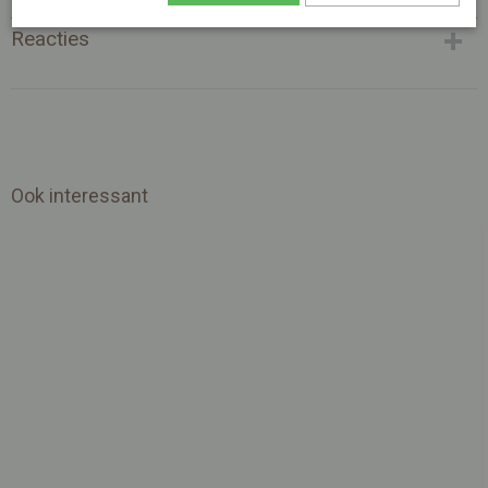
Afmetingen (l,b,h)
0 x 6 x 8 cm
Reacties
Ook interessant