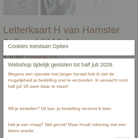
Letterkaart H van Hamster
6x8cm MI118.1
Cookies toestaan Opties
€ 0,80
(inclusief btw 21%)
Webshop tijdelijk gesloten tot half juli 2026
✓
Op voorraad
- Levertijd 1-3 werkdagen
Wegens een operatie met langer herstel heb ik niet de
Aantal
mogelijkheid je bestelling snel te verzenden. Ik verwacht rond
half juli '26 weer klaar te staan!
Wil je bestellen? Dit kan, je bestelling verzend ik later.
In winkelwagen
heb je een vraag? Stel gerust! Maar houdt rekening met een
Een kaart met een letter.
latere reactie.
Met meerdere kaarten maak jij een naam of tekst aan een slinger.