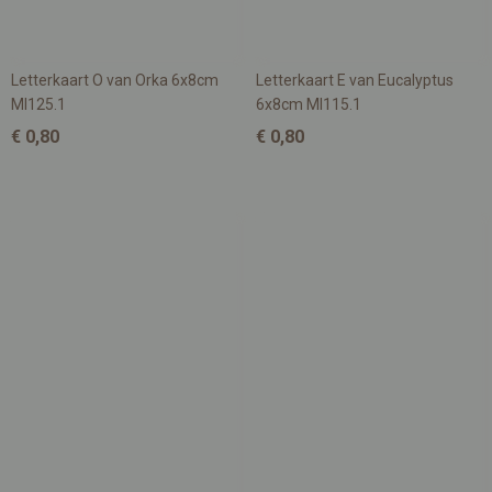
Letterkaart O van Orka 6x8cm
Letterkaart E van Eucalyptus
MI125.1
6x8cm MI115.1
€ 0,80
€ 0,80