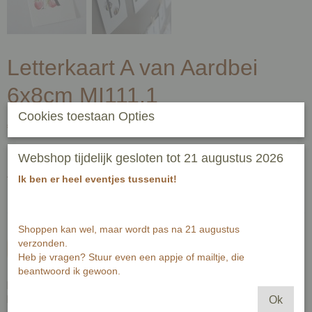
Letterkaart A van Aardbei
6x8cm MI111.1
Cookies toestaan Opties
€ 0,80
(inclusief btw 21%)
✓
Op voorraad
- Levertijd 1-3 werkdagen
Webshop tijdelijk gesloten tot 21 augustus 2026
Aantal
Ik ben er heel eventjes tussenuit!
Shoppen kan wel, maar wordt pas na 21 augustus
verzonden.
In winkelwagen
Heb je vragen? Stuur even een appje of mailtje, die
beantwoord ik gewoon.
Een kaart met een letter.
Met meerdere kaarten maak jij een naam of tekst aan een slinger.
Ok