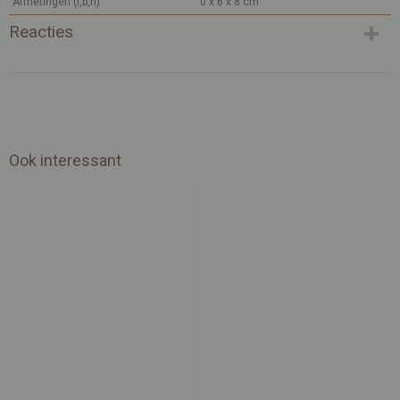
Afmetingen (l,b,h)
0 x 6 x 8 cm
Reacties
Ook interessant