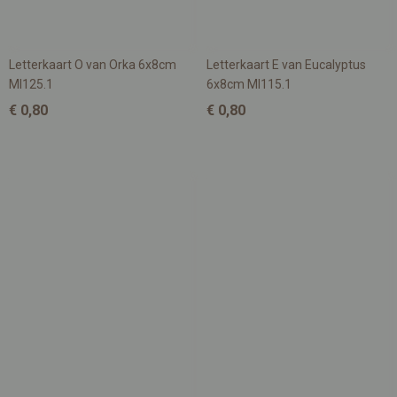
Letterkaart O van Orka 6x8cm
Letterkaart E van Eucalyptus
MI125.1
6x8cm MI115.1
€ 0,80
€ 0,80