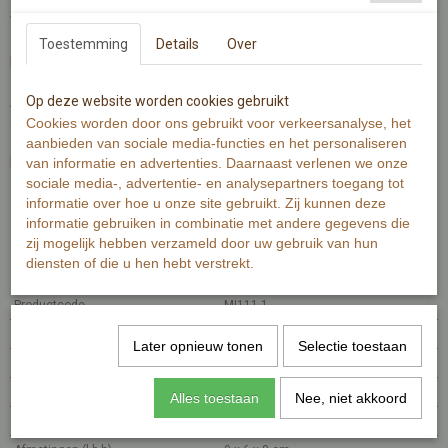
Wist je dat je er ook touw en knijpers bij kunt bestellen?
Toestemming
Details
Over
De kaart heeft een maat van 6x8cm en is dubbelzijdig gedrukt op
300 grams oud wit papier met zichtbare en voelbare structuur.
Op deze website worden cookies gebruikt
Aan de voorzijde een letter of teken met illustratie. Aan de
achterzijde de betekenis van de illustratie per letter.
Cookies worden door ons gebruikt voor verkeersanalyse, het
aanbieden van sociale media-functies en het personaliseren
Benodigdheden voor een naam of tekst van bijvoorbeeld 8 letters:
van informatie en advertenties. Daarnaast verlenen we onze
- 1 meter touw
sociale media-, advertentie- en analysepartners toegang tot
- 8 letterkaarten
informatie over hoe u onze site gebruikt. Zij kunnen deze
- 8 knijpers
informatie gebruiken in combinatie met andere gegevens die
zij mogelijk hebben verzameld door uw gebruik van hun
diensten of die u hen hebt verstrekt.
Specificaties
Productcode
MI111.1
EAN code
7448100173188
Later opnieuw tonen
Selectie toestaan
Productcode leverancier
MI111.1
Netto gewicht
0,01 g
Alles toestaan
Nee, niet akkoord
Bruto gewicht
0,01 g