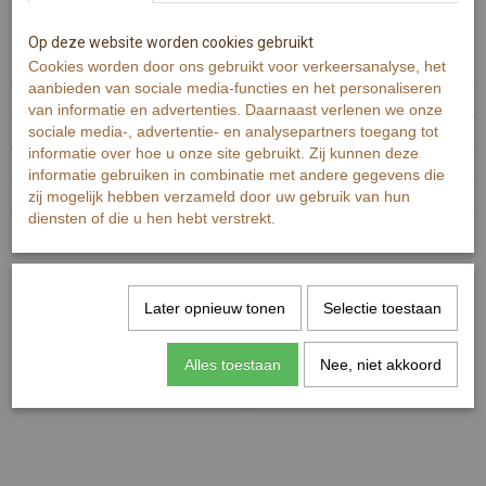
Specificaties
Op deze website worden cookies gebruikt
Cookies worden door ons gebruikt voor verkeersanalyse, het
EAN code
7448102465458
aanbieden van sociale media-functies en het personaliseren
Productcode leverancier
347
van informatie en advertenties. Daarnaast verlenen we onze
sociale media-, advertentie- en analysepartners toegang tot
Netto gewicht
20,00 g
informatie over hoe u onze site gebruikt. Zij kunnen deze
Bruto gewicht
20,00 g
informatie gebruiken in combinatie met andere gegevens die
Afmetingen (l,b,h)
zij mogelijk hebben verzameld door uw gebruik van hun
14,80 x 21 x 0 cm
diensten of die u hen hebt verstrekt.
Reacties
Later opnieuw tonen
Selectie toestaan
Alles toestaan
Nee, niet akkoord
Ook interessant