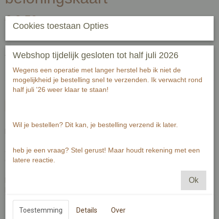
€ 2,50
(inclusief btw 21%)
Cookies toestaan Opties
✓
Op voorraad
- Levertijd 2-3 werkdagen
Aantal
Webshop tijdelijk gesloten tot half juli 2026
Wegens een operatie met langer herstel heb ik niet de
mogelijkheid je bestelling snel te verzenden. Ik verwacht rond
half juli '26 weer klaar te staan!
In winkelwagen
Wil je bestellen? Dit kan, je bestelling verzend ik later.
Een plasjes en poepjes beloningskaart met diploma.
heb je een vraag? Stel gerust! Maar houdt rekening met een
élk plasje en poepje is een sticker waard!
latere reactie.
Op deze vrolijke kaart zijn de bezoekjes aan de wc extra leuk.
Ok
Is de kaart vol met mooie stickers? dan verdient het kindje een echt
Plasjes en poepjes diploma!
(Stickers niet inbegrepen)
Toestemming
Details
Over