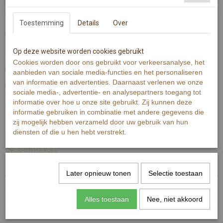
Heerlijke badzout voor een ontspannen moment. De geurende
badzout met gedroogde bloemen is mooi verpakt in een
Toestemming
Details
Over
reageerbuis met bijbehorende kaart en illustraties.
Het badzout is te gebruiken in een warm bad of voetenbad en geeft
een moment van warmte, rust en ontspanning, een fijn kado om te
Op deze website worden cookies gebruikt
geven.
Cookies worden door ons gebruikt voor verkeersanalyse, het
Bedank jij de juf met een warm bad?
aanbieden van sociale media-functies en het personaliseren
van informatie en advertenties. Daarnaast verlenen we onze
De verpakking past door de brievenbus!
sociale media-, advertentie- en analysepartners toegang tot
informatie over hoe u onze site gebruikt. Zij kunnen deze
informatie gebruiken in combinatie met andere gegevens die
Let op: op de foto's is het product afgebeeld met de tekst 'een
zij mogelijk hebben verzameld door uw gebruik van hun
momentje voor jou'.
diensten of die u hen hebt verstrekt.
Specificaties
EAN code
7448102516570
Later opnieuw tonen
Selectie toestaan
Netto gewicht
47,00 g
Afmetingen (l,b,h)
13,80 x 7 x 2,10 cm
Alles toestaan
Nee, niet akkoord
Reacties