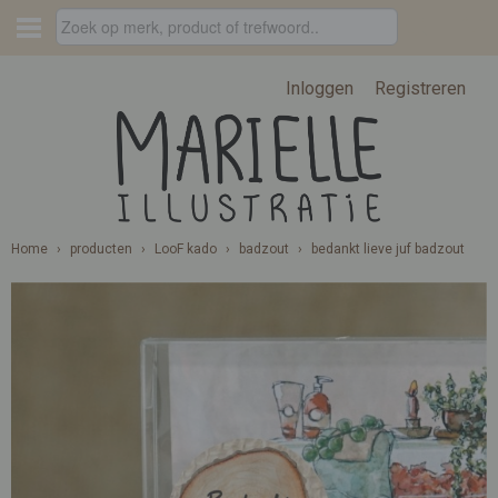
Inloggen
Registreren
Home
›
producten
›
LooF kado
›
badzout
›
bedankt lieve juf badzout