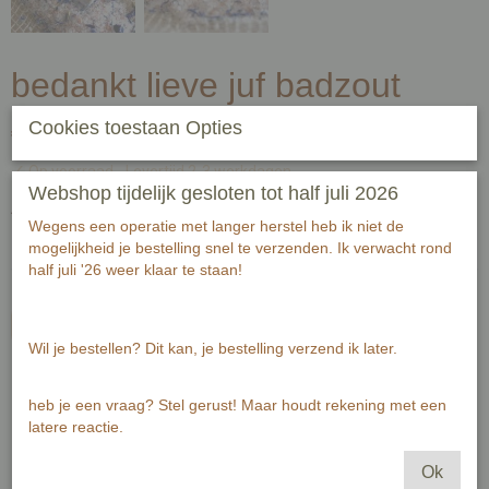
bedankt lieve juf badzout
Cookies toestaan Opties
€ 4,95
(inclusief btw 21%)
✓
Op voorraad
- Levertijd 2-3 werkdagen
Webshop tijdelijk gesloten tot half juli 2026
Aantal
Wegens een operatie met langer herstel heb ik niet de
mogelijkheid je bestelling snel te verzenden. Ik verwacht rond
half juli '26 weer klaar te staan!
In winkelwagen
Wil je bestellen? Dit kan, je bestelling verzend ik later.
Bedank de juf met een warm
heb je een vraag? Stel gerust! Maar houdt rekening met een
(voeten)bad.
latere reactie.
Ok