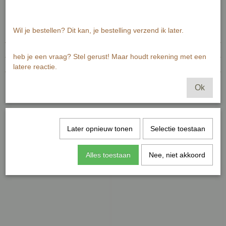
Specificaties
Wil je bestellen? Dit kan, je bestelling verzend ik later.
EAN code
7448100928948
Productcode leverancier
MI466
heb je een vraag? Stel gerust! Maar houdt rekening met een
Afmetingen (l,b,h)
0 x 13 x 13 cm
latere reactie.
Reacties
Ok
Later opnieuw tonen
Selectie toestaan
Ook interessant
Alles toestaan
Nee, niet akkoord