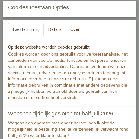
Cookies toestaan Opties
koningsdag optocht fiets
Toestemming
Details
Over
€ 2,00
(inclusief btw 21%)
Op deze website worden cookies gebruikt
✓
Op voorraad
- Levertijd 2-3 werkdagen
Cookies worden door ons gebruikt voor verkeersanalyse, het
aanbieden van sociale media-functies en het personaliseren
Versier je fiets en ga mee met de oranje (koningsdag)optocht!
van informatie en advertenties. Daarnaast verlenen we onze
sociale media-, advertentie- en analysepartners toegang tot
Een leuk oranje plaatje van een kind op de fiets.
informatie over hoe u onze site gebruikt. Zij kunnen deze
informatie gebruiken in combinatie met andere gegevens die
zij mogelijk hebben verzameld door uw gebruik van hun
diensten of die u hen hebt verstrekt.
Wenskaart is gedrukt op 300 grams warmwit papier.
Wenskaart bevat rechte hoeken. Op de achterzijde is minimale
informatie van de kaart zichtbaar.
Webshop tijdelijk gesloten tot half juli 2026
De Illustratie is gemaakt met aquarelverf en zwarte inkt.
Wegens een operatie met langer herstel heb ik niet de
mogelijkheid je bestelling snel te verzenden. Ik verwacht rond
Wenskaart bevat aan de voorzijde geen tekst.
half juli '26 weer klaar te staan!