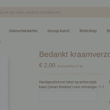
Geboortekaarten
doosje kunst
Workshop
B
r
Bedankt kraamverzo
€ 2,00
(inclusief btw 21%)
✓
Op voorraad
- Levertijd 2-3 werkdagen
Handgeschreven tekst op achterzijde
kaart (zwart fineliner) voor ontvanger:-1-1