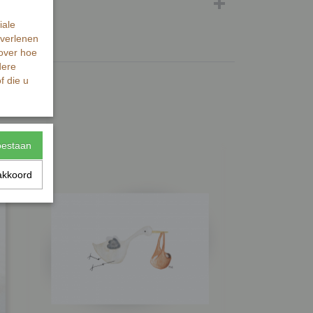
iale
 verlenen
 over hoe
dere
f die u
toestaan
akkoord