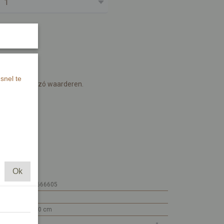
snel te
mverzorgster zó waarderen.
it papier.
warte inkt.
Ok
7448109666605
MI528
15 x 10 x 0 cm