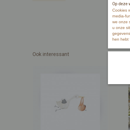
Op deze w
Cookies w
media-fun
we onze s
u onze si
gegevens 
hen hebt 
Ook interessant