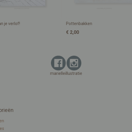
n je verlof!
Pottenbakken
€ 2,00
marielleillustratie
orieën
en
ies