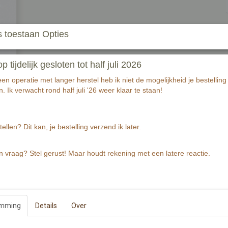
 toestaan Opties
In winkelwagen
tijdelijk gesloten tot half juli 2026
Bedankt kraamverzorgster!
n operatie met langer herstel heb ik niet de mogelijkheid je bestelling 
In de kraamtijd kun je het werk van een kraa
. Ik verwacht rond half juli '26 weer klaar te staan!
Bedank haar met een bijpassende wenskaart!
Wenskaart is gedrukt op ca. 320 grams warmw
Wenskaart bevat rechte hoeken.
tellen? Dit kan, je bestelling verzend ik later.
De Illustratie is gemaakt met aquarelverf en z
n vraag? Stel gerust! Maar houdt rekening met een latere reactie.
Specificaties
EAN code
Productcode leverancier
emming
Details
Over
Afmetingen (l,b,h)