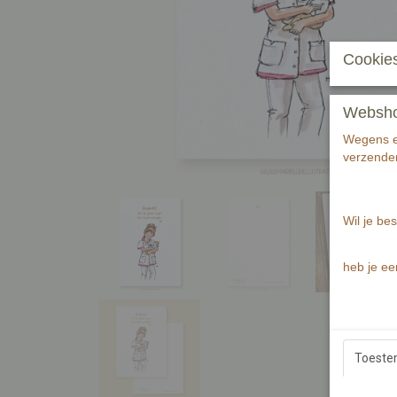
Cookies
Webshop 
Wegens ee
verzenden
Wil je bes
heb je ee
Toest