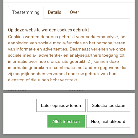
In winkelwagen
Toestemming
Details
Over
Een harthanger; waar je een foto in stopt van iemand die je dierbaar
Op deze website worden cookies gebruikt
is, waar je herinneringen in bewaard en dichtbij je houdt.
Cookies worden door ons gebruikt voor verkeersanalyse, het
aanbieden van sociale media-functies en het personaliseren
Wenskaart is gedrukt op ca. 320 grams warmwit papier.
van informatie en advertenties. Daarnaast verlenen we onze
Wenskaart bevat rechte hoeken.
sociale media-, advertentie- en analysepartners toegang tot
informatie over hoe u onze site gebruikt. Zij kunnen deze
De Illustratie is gemaakt met aquarelverf en zwarte inkt.
informatie gebruiken in combinatie met andere gegevens die
zij mogelijk hebben verzameld door uw gebruik van hun
Specificaties
diensten of die u hen hebt verstrekt.
Productcode
533-524
EAN code
7448108514556
Later opnieuw tonen
Selectie toestaan
Productcode leverancier
MI533
Afmetingen (l,b,h)
15 x 10 x 0 cm
Alles toestaan
Nee, niet akkoord
Reacties