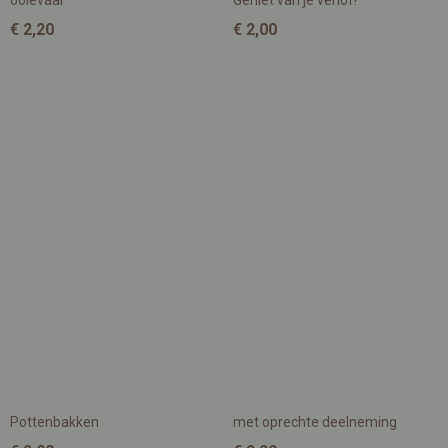
ooievaar
Geniet van je verlof!
€ 2,20
€ 2,00
Pottenbakken
met oprechte deelneming