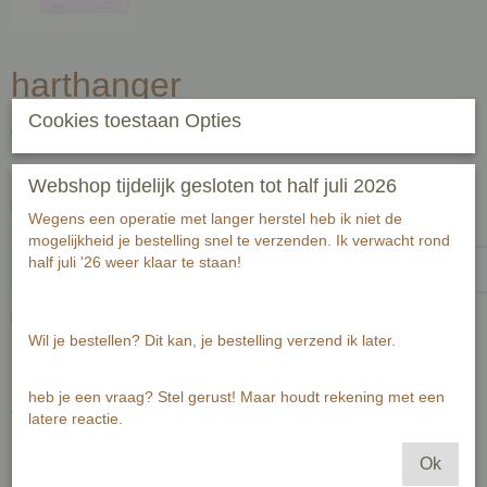
harthanger
Cookies toestaan Opties
€ 2,00
(inclusief btw 21%)
✓
Op voorraad
- Levertijd 2-3 werkdagen
Webshop tijdelijk gesloten tot half juli 2026
Handgeschreven tekst op achterzijde kaart (zwart fineliner) voor
Wegens een operatie met langer herstel heb ik niet de
ontvanger:-1-1
mogelijkheid je bestelling snel te verzenden. Ik verwacht rond
half juli '26 weer klaar te staan!
Passende envelop bij deze kaart
Wil je bestellen? Dit kan, je bestelling verzend ik later.
heb je een vraag? Stel gerust! Maar houdt rekening met een
Aantal
latere reactie.
Ok