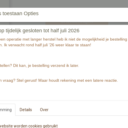
 toestaan Opties
In winkelwagen
tijdelijk gesloten tot half juli 2026
Een vrouw aan de achterzijde.
n operatie met langer herstel heb ik niet de mogelijkheid je bestelling 
. Ik verwacht rond half juli '26 weer klaar te staan!
Wenskaart is gedrukt op ca. 320 grams warmw
Wenskaart bevat rechte hoeken.
De Illustratie is gemaakt met aquarelverf en z
tellen? Dit kan, je bestelling verzend ik later.
Specificaties
n vraag? Stel gerust! Maar houdt rekening met een latere reactie.
EAN code
Productcode leverancier
Afmetingen (l,b,h)
emming
Details
Over
Reacties
ebsite worden cookies gebruikt