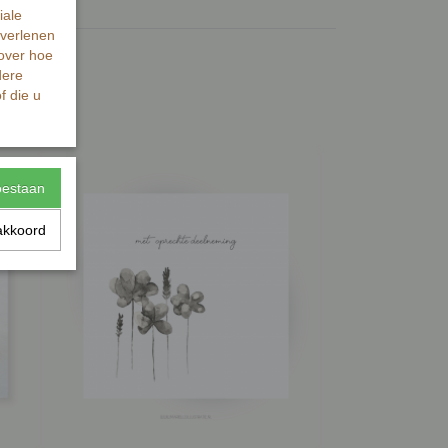
iale
 verlenen
 over hoe
dere
f die u
toestaan
akkoord