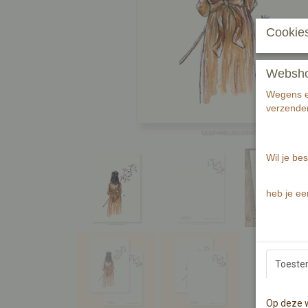
Cookies
Webshop 
Wegens ee
verzenden
Wil je bes
heb je ee
Toest
Op deze w