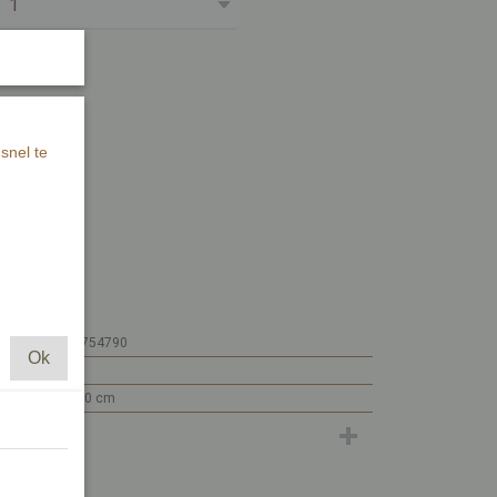
snel te
it papier.
warte inkt.
7448117754790
Ok
MI522
15 x 10 x 0 cm