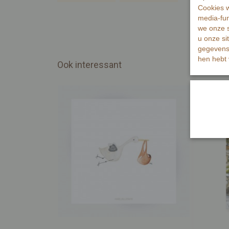
Cookies w
media-fun
we onze s
u onze si
gegevens 
hen hebt 
Ook interessant