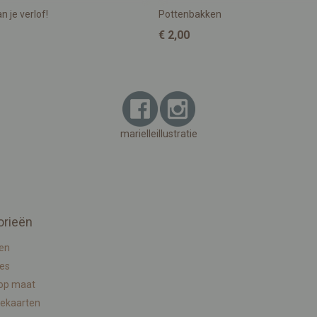
n je verlof!
Pottenbakken
€ 2,00
marielleillustratie
orieën
en
ies
 op maat
ekaarten