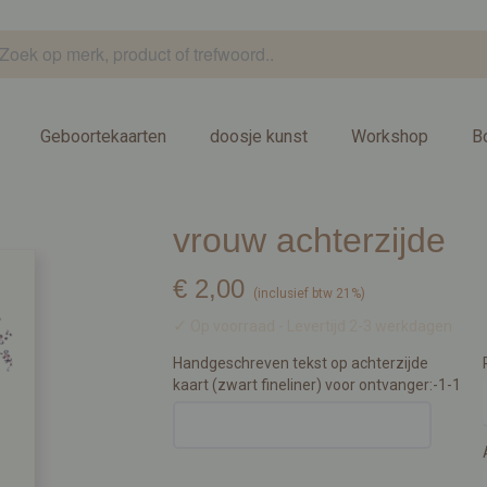
Geboortekaarten
doosje kunst
Workshop
B
vrouw achterzijde
€ 2,00
(inclusief btw 21%)
✓
Op voorraad
- Levertijd 2-3 werkdagen
Handgeschreven tekst op achterzijde
kaart (zwart fineliner) voor ontvanger:-1-1