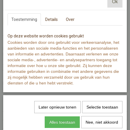
Ok
Toestemming
Details
Over
In winkelwagen
Op deze website worden cookies gebruikt
Waar de ene deur sluit, opent een nieuwe.
Cookies worden door ons gebruikt voor verkeersanalyse, het
aanbieden van sociale media-functies en het personaliseren
Een wenskaart waarbij de deur écht open en dicht kan.
van informatie en advertenties. Daarnaast verlenen we onze
Met deze kaart geef je moed!
sociale media-, advertentie- en analysepartners toegang tot
informatie over hoe u onze site gebruikt. Zij kunnen deze
Wenskaart is gedrukt op ca. 320 grams warmwit papier.
informatie gebruiken in combinatie met andere gegevens die
Wenskaart bevat rechte hoeken.
zij mogelijk hebben verzameld door uw gebruik van hun
diensten of die u hen hebt verstrekt.
De Illustratie is gemaakt met aquarelverf en zwarte inkt.
Specificaties
Later opnieuw tonen
Selectie toestaan
Productcode
MI490-132
EAN code
7448101626690
Alles toestaan
Nee, niet akkoord
Productcode leverancier
MI490