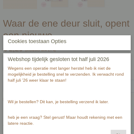
Waar de ene deur sluit, opent
een nieuwe
Cookies toestaan Opties
€ 2,20
(inclusief btw 21%)
✓
Webshop tijdelijk gesloten tot half juli 2026
Op voorraad
- Levertijd 2-3 werkdagen
Wegens een operatie met langer herstel heb ik niet de
Handgeschreven tekst op achterzijde kaart (zwart fineliner) voor
mogelijkheid je bestelling snel te verzenden. Ik verwacht rond
ontvanger:-1
half juli '26 weer klaar te staan!
Passende envelop bij deze kaart
Wil je bestellen? Dit kan, je bestelling verzend ik later.
heb je een vraag? Stel gerust! Maar houdt rekening met een
latere reactie.
Aantal