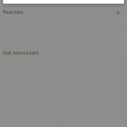
Afmetingen (l,b,h)
15 x 10 x 0 cm
Reacties
Ook interessant