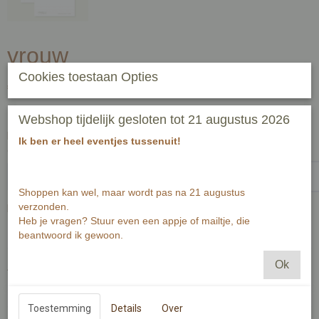
vrouw
Cookies toestaan Opties
€ 2,00
(inclusief btw 21%)
✓
Op voorraad
- Levertijd 2-3 werkdagen
Webshop tijdelijk gesloten tot 21 augustus 2026
Handgeschreven tekst op achterzijde kaart (zwart fineliner) voor
Ik ben er heel eventjes tussenuit!
ontvanger:-1-1
Shoppen kan wel, maar wordt pas na 21 augustus
verzonden.
Passende envelop bij deze kaart
Heb je vragen? Stuur even een appje of mailtje, die
beantwoord ik gewoon.
Ok
Aantal
Toestemming
Details
Over