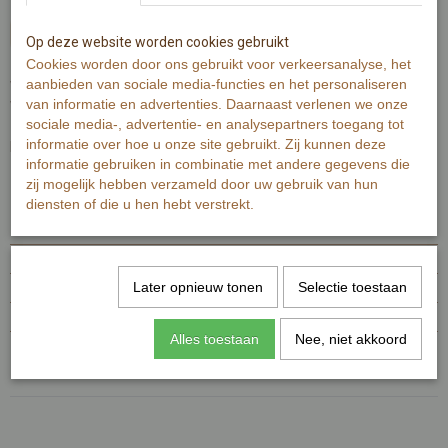
In winkelwagen
Op deze website worden cookies gebruikt
Cookies worden door ons gebruikt voor verkeersanalyse, het
aanbieden van sociale media-functies en het personaliseren
Wenskaart is gedrukt op ca. 320 grams warmwit papier.
van informatie en advertenties. Daarnaast verlenen we onze
Wenskaart bevat rechte hoeken.
sociale media-, advertentie- en analysepartners toegang tot
informatie over hoe u onze site gebruikt. Zij kunnen deze
De Illustratie is gemaakt met aquarelverf en zwarte inkt.
informatie gebruiken in combinatie met andere gegevens die
zij mogelijk hebben verzameld door uw gebruik van hun
Specificaties
diensten of die u hen hebt verstrekt.
Productcode
MI483-140
EAN code
7448101150188
Later opnieuw tonen
Selectie toestaan
Productcode leverancier
MI483
Afmetingen (l,b,h)
15 x 10 x 0 cm
Alles toestaan
Nee, niet akkoord
Reacties