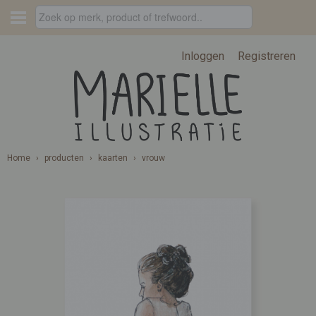
Inloggen
Registreren
Home
›
producten
›
kaarten
›
vrouw