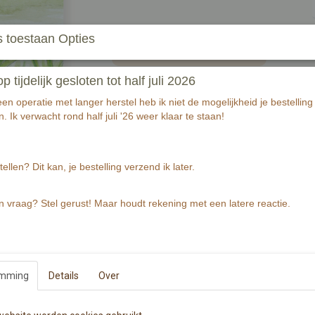
 toestaan Opties
In winkelwagen
tijdelijk gesloten tot half juli 2026
Wij denken aan jou.
n operatie met langer herstel heb ik niet de mogelijkheid je bestelling 
. Ik verwacht rond half juli '26 weer klaar te staan!
Wenskaart is gedrukt op ca. 320 grams warmw
Wenskaart bevat rechte hoeken.
De Illustratie is gemaakt met aquarelverf en z
tellen? Dit kan, je bestelling verzend ik later.
Specificaties
n vraag? Stel gerust! Maar houdt rekening met een latere reactie.
Productcode
EAN code
Productcode leverancier
Afmetingen (l,b,h)
emming
Details
Over
Reacties