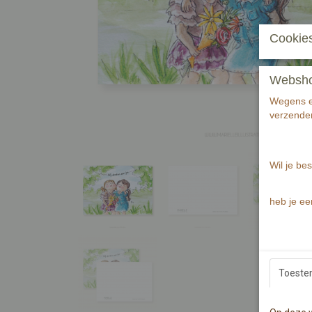
Cookies
Webshop 
Wegens ee
verzenden
Wil je bes
heb je ee
Toest