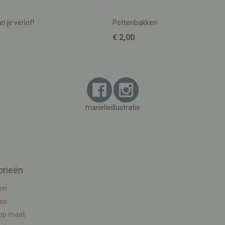
n je verlof!
Pottenbakken
€ 2,00
marielleillustratie
orieën
en
ies
 op maat