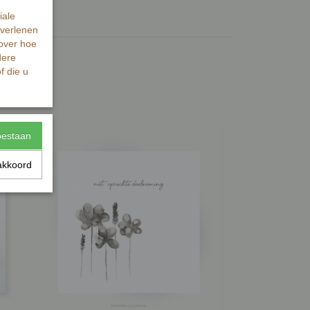
iale
 verlenen
 over hoe
dere
f die u
toestaan
akkoord