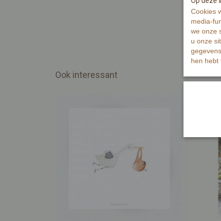
Op deze w
Cookies w
media-fun
we onze s
u onze si
gegevens 
hen hebt 
Ook interessant