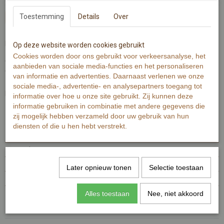
Toestemming
In winkelwagen
Details
Over
In het gordijn, starend naar buiten in het raamkozijn.
Op deze website worden cookies gebruikt
Cookies worden door ons gebruikt voor verkeersanalyse, het
Wenskaart is gedrukt op 320 grams warmwit papier.
aanbieden van sociale media-functies en het personaliseren
Wenskaart bevat rechte hoeken.
van informatie en advertenties. Daarnaast verlenen we onze
sociale media-, advertentie- en analysepartners toegang tot
De Illustratie is gemaakt met aquarelverf en zwarte inkt.
informatie over hoe u onze site gebruikt. Zij kunnen deze
informatie gebruiken in combinatie met andere gegevens die
zij mogelijk hebben verzameld door uw gebruik van hun
Specificaties
diensten of die u hen hebt verstrekt.
Productcode
MI451-176
EAN code
7448100955951
Productcode leverancier
MI451
Later opnieuw tonen
Selectie toestaan
Afmetingen (l,b,h)
15 x 10 x 0 cm
Reacties
Alles toestaan
Nee, niet akkoord