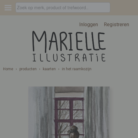
Inloggen
Registreren
Home
›
producten
›
kaarten
›
in het raamkozijn