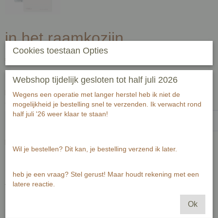
in het raamkozijn
Cookies toestaan Opties
€ 2,00
(inclusief btw 21%)
✓
Op voorraad
- Levertijd 2-3 werkdagen
Webshop tijdelijk gesloten tot half juli 2026
Handgeschreven tekst op achterzijde kaart (zwart fineliner) voor
Wegens een operatie met langer herstel heb ik niet de
ontvanger:-1-1
mogelijkheid je bestelling snel te verzenden. Ik verwacht rond
half juli '26 weer klaar te staan!
Passende envelop bij deze kaart
Wil je bestellen? Dit kan, je bestelling verzend ik later.
heb je een vraag? Stel gerust! Maar houdt rekening met een
Aantal
latere reactie.
Ok