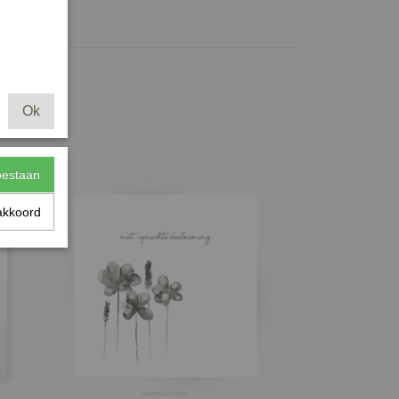
Ok
toestaan
akkoord