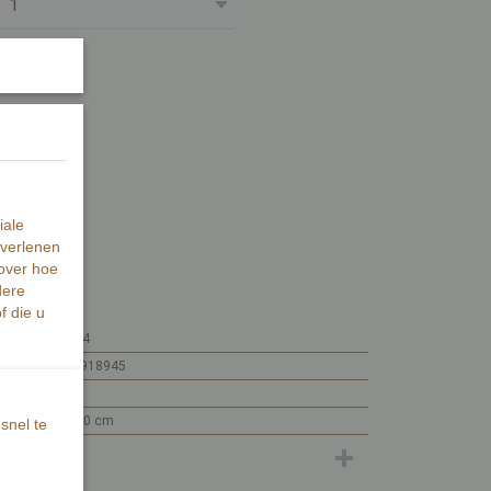
papier.
iale
 verlenen
warte inkt.
 over hoe
dere
f die u
MI435-194
7448104918945
MI435
15 x 10 x 0 cm
snel te