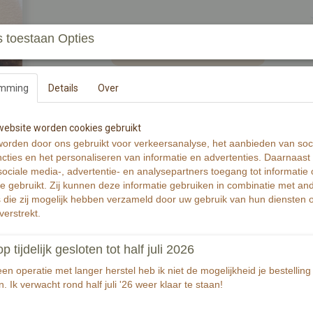
 toestaan Opties
In winkelwagen
emming
Details
Over
Pluim in vaas.
Wenskaart is gedrukt op 320 grams warmwit 
ebsite worden cookies gebruikt
Wenskaart bevat rechte hoeken.
orden door ons gebruikt voor verkeersanalyse, het aanbieden van soc
cties en het personaliseren van informatie en advertenties. Daarnaast
De Illustratie is gemaakt met aquarelverf en z
ociale media-, advertentie- en analysepartners toegang tot informatie
te gebruikt. Zij kunnen deze informatie gebruiken in combinatie met an
Specificaties
die zij mogelijk hebben verzameld door uw gebruik van hun diensten o
verstrekt.
Productcode
EAN code
tijdelijk gesloten tot half juli 2026
Productcode leverancier
Afmetingen (l,b,h)
n operatie met langer herstel heb ik niet de mogelijkheid je bestelling 
. Ik verwacht rond half juli '26 weer klaar te staan!
Reacties