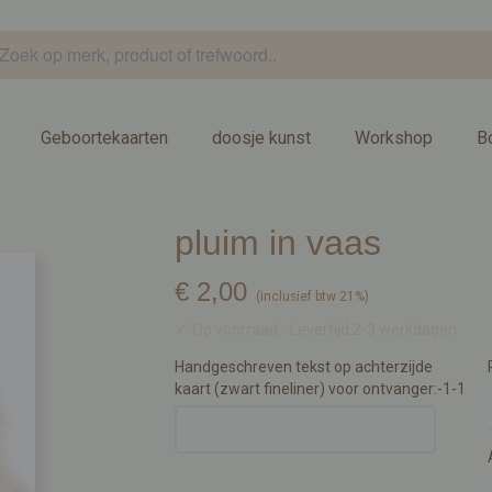
Geboortekaarten
doosje kunst
Workshop
B
pluim in vaas
€ 2,00
(inclusief btw 21%)
✓
Op voorraad
- Levertijd 2-3 werkdagen
Handgeschreven tekst op achterzijde
kaart (zwart fineliner) voor ontvanger:-1-1