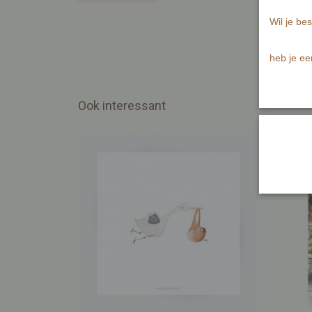
Wil je bes
heb je ee
Ook interessant