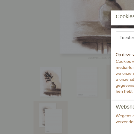
Cookies
Toest
Op deze w
Cookies w
media-fun
we onze s
u onze si
gegevens 
hen hebt 
Webshop 
Wegens ee
verzenden