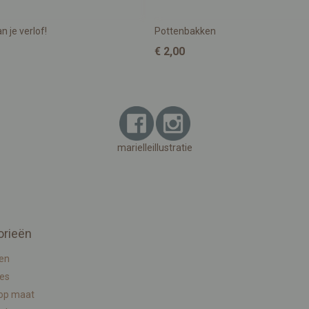
n je verlof!
Pottenbakken
€ 2,00
marielleillustratie
orieën
en
ies
 op maat