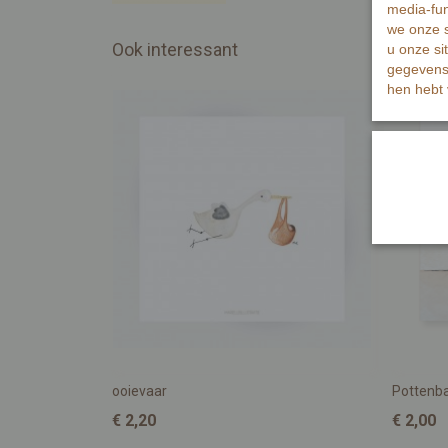
media-fun
we onze s
Ook interessant
u onze si
gegevens 
hen hebt 
ooievaar
Pottenb
€ 2,20
€ 2,00