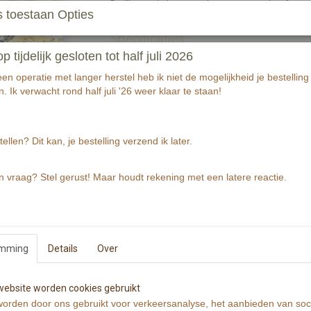
De Illustratie is gemaakt met aquarelverf en z
 toestaan Opties
Specificaties
tijdelijk gesloten tot half juli 2026
Productcode
n operatie met langer herstel heb ik niet de mogelijkheid je bestelling 
EAN code
. Ik verwacht rond half juli '26 weer klaar te staan!
Productcode leverancier
Afmetingen (l,b,h)
Reacties
tellen? Dit kan, je bestelling verzend ik later.
n vraag? Stel gerust! Maar houdt rekening met een latere reactie.
emming
Details
Over
ebsite worden cookies gebruikt
orden door ons gebruikt voor verkeersanalyse, het aanbieden van soc