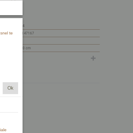
warte inkt.
MI428-204
snel te
7448108147167
MI428
15 x 10 x 0 cm
Ok
iale