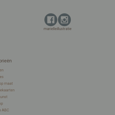
marielleillustratie
orieën
en
ies
 op maat
ekaarten
kunst
op
p ABC