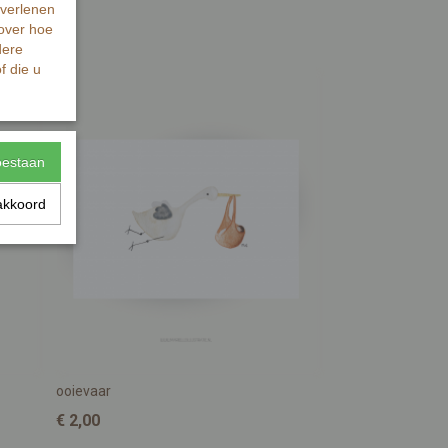
 verlenen
 over hoe
dere
f die u
toestaan
akkoord
ooievaar
€ 2,00