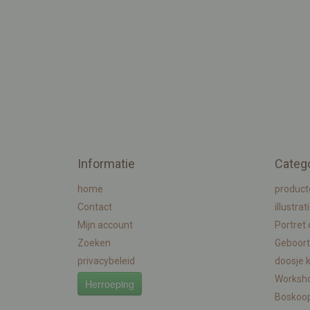
Informatie
Categ
home
product
Contact
illustrat
Mijn account
Portret
Zoeken
Geboort
privacybeleid
doosje 
Worksh
Herroeping
Boskoo