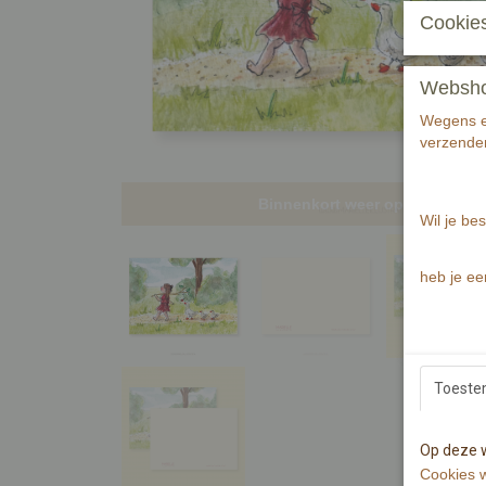
Cookies
Webshop 
Wegens ee
verzenden
Binnenkort weer op voorraad!
Wil je bes
heb je ee
Toest
Op deze w
Cookies w