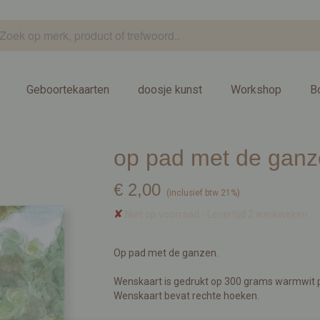
Geboortekaarten
doosje kunst
Workshop
B
op pad met de gan
€ 2,00
(inclusief btw 21%)
✘
Niet op voorraad
- Levertijd 2 werkweken
Op pad met de ganzen.
Wenskaart is gedrukt op 300 grams warmwit 
Wenskaart bevat rechte hoeken.