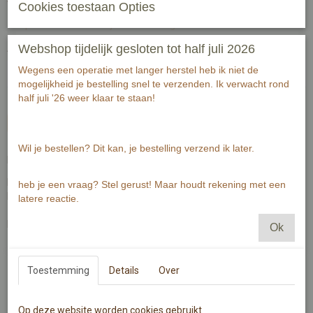
€ 2,00
(inclusief btw 21%)
Cookies toestaan Opties
✓
Op voorraad
- Levertijd 2-3 werkdagen
Webshop tijdelijk gesloten tot half juli 2026
Aantal
Wegens een operatie met langer herstel heb ik niet de
mogelijkheid je bestelling snel te verzenden. Ik verwacht rond
half juli '26 weer klaar te staan!
In winkelwagen
Wil je bestellen? Dit kan, je bestelling verzend ik later.
Boekenlegger beer met hart.
Boekenlegger is gedrukt op 320 grams warmwit papier.
heb je een vraag? Stel gerust! Maar houdt rekening met een
Boekenlegger bevat rechte hoeken.
latere reactie.
De Illustratie is gemaakt met aquarelverf en zwarte inkt.
Ok
173x55mm.
Toestemming
Details
Over
Specificaties
Productcode
MI420-1
Op deze website worden cookies gebruikt