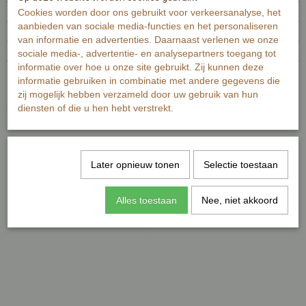
EAN code
Cookies worden door ons gebruikt voor verkeersanalyse, het
7448106042006
aanbieden van sociale media-functies en het personaliseren
Productcode leverancier
MI420
van informatie en advertenties. Daarnaast verlenen we onze
Afmetingen (l,b,h)
17,30 x 5,50 x 0 cm
sociale media-, advertentie- en analysepartners toegang tot
informatie over hoe u onze site gebruikt. Zij kunnen deze
Reacties
informatie gebruiken in combinatie met andere gegevens die
zij mogelijk hebben verzameld door uw gebruik van hun
diensten of die u hen hebt verstrekt.
Later opnieuw tonen
Selectie toestaan
Ook interessant
Alles toestaan
Nee, niet akkoord