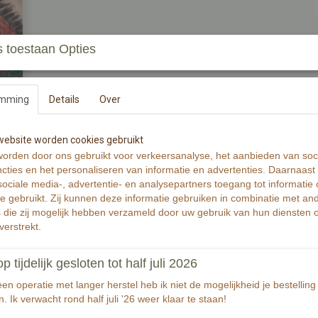
 toestaan Opties
In winkelwagen
Bakkie doen?
emming
Details
Over
Wenskaart is gedrukt op 300 grams warmwit 
Wenskaart bevat rechte hoeken. Op de achterz
ebsite worden cookies gebruikt
orden door ons gebruikt voor verkeersanalyse, het aanbieden van soc
De Illustratie is gemaakt met aquarelverf en z
cties en het personaliseren van informatie en advertenties. Daarnaast
ociale media-, advertentie- en analysepartners toegang tot informatie
Wenskaart bevat aan de voorzijde geen tekst.
te gebruikt. Zij kunnen deze informatie gebruiken in combinatie met an
die zij mogelijk hebben verzameld door uw gebruik van hun diensten o
Specificaties
verstrekt.
Productcode
tijdelijk gesloten tot half juli 2026
EAN code
Productcode leverancier
n operatie met langer herstel heb ik niet de mogelijkheid je bestelling 
. Ik verwacht rond half juli '26 weer klaar te staan!
Afmetingen (l,b,h)