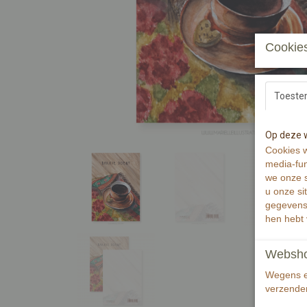
Cookies
Toest
Op deze w
Cookies w
media-fun
we onze s
u onze si
gegevens 
hen hebt 
Webshop 
Wegens ee
verzenden