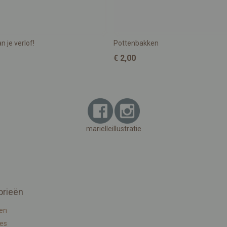
n je verlof!
Pottenbakken
€ 2,00
marielleillustratie
orieën
en
ies