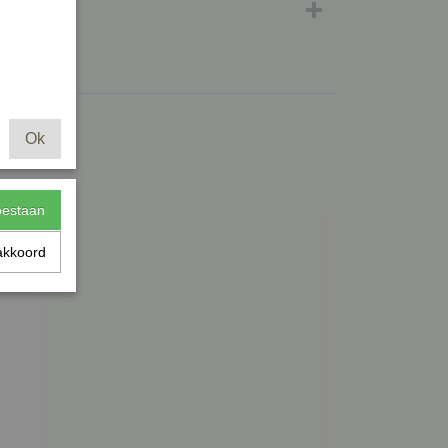
Ok
toestaan
akkoord