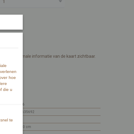
papier.
ijde is minimale informatie van de kaart zichtbaar.
iale
warte inkt.
 verlenen
 over hoe
dere
f die u
MI384-266
7448101635692
MI384
snel te
15 x 10 x 0 cm