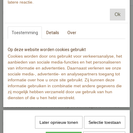
latere reactie.
Passende envelop bij deze kaart
Ok
Toestemming
Details
Over
Aantal
Op deze website worden cookies gebruikt
Cookies worden door ons gebruikt voor verkeersanalyse, het
aanbieden van sociale media-functies en het personaliseren
van informatie en advertenties. Daarnaast verlenen we onze
In winkelwagen
sociale media-, advertentie- en analysepartners toegang tot
informatie over hoe u onze site gebruikt. Zij kunnen deze
Mijn boog heb ik gegeven in de wolken: die zal zijn tot een teken des
informatie gebruiken in combinatie met andere gegevens die
verbonds tussen Mij en tussen de aarde, Genesis 9:13
zij mogelijk hebben verzameld door uw gebruik van hun
diensten of die u hen hebt verstrekt.
Wenskaart is gedrukt op 300 grams warmwit papier.
Wenskaart bevat rechte hoeken. Op de achterzijde is minimale
informatie van de kaart zichtbaar.
Later opnieuw tonen
Selectie toestaan
De Illustratie is gemaakt met aquarelverf en zwarte inkt.