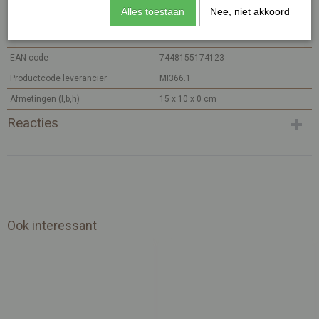
Specificaties
Alles toestaan
Nee, niet akkoord
Productcode
MI366.1-280
EAN code
7448155174123
Productcode leverancier
MI366.1
Afmetingen (l,b,h)
15 x 10 x 0 cm
Reacties
Ook interessant