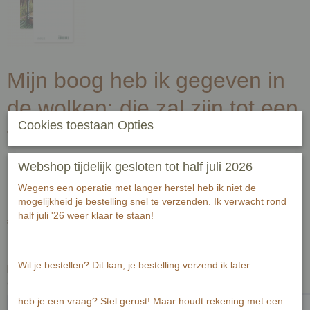
Mijn boog heb ik gegeven in
de wolken: die zal zijn tot een
Cookies toestaan Opties
teken des verbonds tussen
Mij en tussen de aarde,
Webshop tijdelijk gesloten tot half juli 2026
Genesis 9:13
Wegens een operatie met langer herstel heb ik niet de
mogelijkheid je bestelling snel te verzenden. Ik verwacht rond
half juli '26 weer klaar te staan!
€ 2,00
(inclusief btw 21%)
✓
Op voorraad
- Levertijd 2-3 werkdagen
Wil je bestellen? Dit kan, je bestelling verzend ik later.
Handgeschreven tekst op achterzijde kaart (zwart fineliner) voor
ontvanger:-1-1
heb je een vraag? Stel gerust! Maar houdt rekening met een