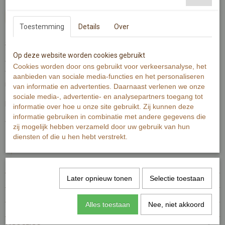
In winkelwagen
Toestemming
Details
Over
Suppen, een ontspannen bezigheid!
Op deze website worden cookies gebruikt
Wenskaart is gedrukt op 300 grams warmwit papier.
Cookies worden door ons gebruikt voor verkeersanalyse, het
Wenskaart bevat rechte hoeken. Op de achterzijde is minimale
aanbieden van sociale media-functies en het personaliseren
informatie van de kaart zichtbaar.
van informatie en advertenties. Daarnaast verlenen we onze
sociale media-, advertentie- en analysepartners toegang tot
De Illustratie is gemaakt met aquarelverf en zwarte inkt.
informatie over hoe u onze site gebruikt. Zij kunnen deze
informatie gebruiken in combinatie met andere gegevens die
Wenskaart bevat aan de voorzijde geen tekst.
zij mogelijk hebben verzameld door uw gebruik van hun
diensten of die u hen hebt verstrekt.
Specificaties
Productcode
MI385-264
Later opnieuw tonen
Selectie toestaan
EAN code
7448101375369
Productcode leverancier
MI385
Alles toestaan
Nee, niet akkoord
Afmetingen (l,b,h)
12,50 x 12,50 x 0 cm