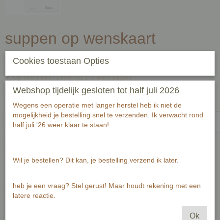
suppen op wenskaart
€ 2,00
Cookies toestaan Opties
(inclusief btw 21%)
✓
Op voorraad
- Levertijd 2-3 werkdagen
Webshop tijdelijk gesloten tot half juli 2026
Handgeschreven tekst op achterzijde kaart (zwart fineliner) voor
ontvanger:-1-1
Wegens een operatie met langer herstel heb ik niet de
mogelijkheid je bestelling snel te verzenden. Ik verwacht rond
half juli '26 weer klaar te staan!
Passende envelop bij deze kaart
Wil je bestellen? Dit kan, je bestelling verzend ik later.
Aantal
heb je een vraag? Stel gerust! Maar houdt rekening met een
latere reactie.
Ok