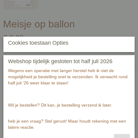
Meisje op ballon
€ 2,00
(inclusief btw 21%)
Cookies toestaan Opties
✓
Op voorraad
- Levertijd 2-3 werkdagen
Handgeschreven tekst op achterzijde kaart (zwart fineliner) voor
Webshop tijdelijk gesloten tot half juli 2026
ontvanger:-1-1
Wegens een operatie met langer herstel heb ik niet de
mogelijkheid je bestelling snel te verzenden. Ik verwacht rond
half juli '26 weer klaar te staan!
Passende envelop bij deze kaart
Wil je bestellen? Dit kan, je bestelling verzend ik later.
Aantal
heb je een vraag? Stel gerust! Maar houdt rekening met een
latere reactie.