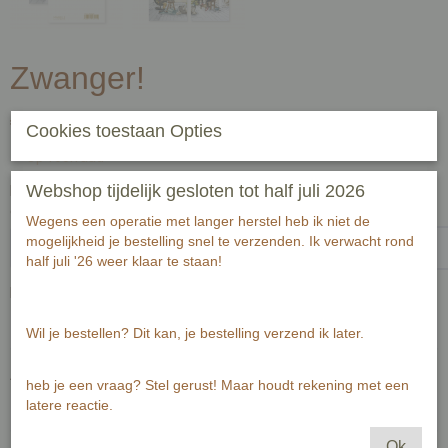
Zwanger!
€ 2,00
(inclusief btw 21%)
Cookies toestaan Opties
✓
Op voorraad
Webshop tijdelijk gesloten tot half juli 2026
Handgeschreven tekst op achterzijde kaart (zwart fineliner) voor
ontvanger:-1-1
Wegens een operatie met langer herstel heb ik niet de
mogelijkheid je bestelling snel te verzenden. Ik verwacht rond
half juli '26 weer klaar te staan!
Passende envelop bij deze kaart
Wil je bestellen? Dit kan, je bestelling verzend ik later.
Aantal
heb je een vraag? Stel gerust! Maar houdt rekening met een
latere reactie.
Ok