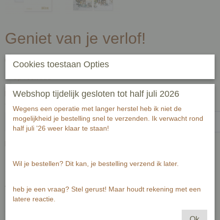
Geniet van je verlof!
€ 2,00
(inclusief btw 21%)
Cookies toestaan Opties
✓
Op voorraad
Webshop tijdelijk gesloten tot half juli 2026
Handgeschreven tekst op achterzijde kaart (zwart fineliner) voor
ontvanger:-1-1
Wegens een operatie met langer herstel heb ik niet de
mogelijkheid je bestelling snel te verzenden. Ik verwacht rond
half juli '26 weer klaar te staan!
Passende envelop bij deze kaart
Wil je bestellen? Dit kan, je bestelling verzend ik later.
Aantal
heb je een vraag? Stel gerust! Maar houdt rekening met een
latere reactie.
Ok