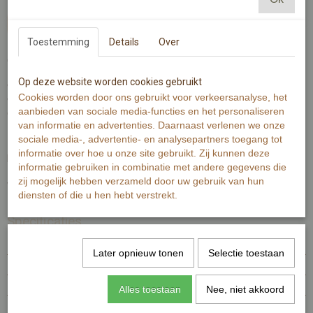
In winkelwagen
Toestemming
Details
Over
Geniet van je verlof!
Op deze website worden cookies gebruikt
Wenskaart is gedrukt op 300 grams warmwit papier.
Cookies worden door ons gebruikt voor verkeersanalyse, het
Wenskaart bevat rechte hoeken. Op de achterzijde staat de tekst
aanbieden van sociale media-functies en het personaliseren
'geniet van je verlof!' en is minimale informatie van de kaart
van informatie en advertenties. Daarnaast verlenen we onze
zichtbaar.
sociale media-, advertentie- en analysepartners toegang tot
informatie over hoe u onze site gebruikt. Zij kunnen deze
De Illustratie is gemaakt met aquarelverf en zwarte inkt.
informatie gebruiken in combinatie met andere gegevens die
zij mogelijk hebben verzameld door uw gebruik van hun
Wenskaart bevat aan de voorzijde de tekst 'geniet van je verlof'.
diensten of die u hen hebt verstrekt.
Specificaties
Productcode
MI338-320
Later opnieuw tonen
Selectie toestaan
EAN code
7448116436444
Productcode leverancier
MI338
Alles toestaan
Nee, niet akkoord
Afmetingen (l,b,h)
15 x 10 x 0 cm