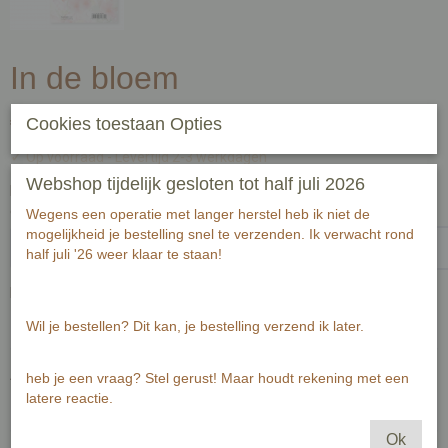
In de bloem
€ 2,00
Cookies toestaan Opties
(inclusief btw 21%)
✓
Op voorraad
- Levertijd 2-3 werkdagen
Webshop tijdelijk gesloten tot half juli 2026
Handgeschreven tekst op achterzijde kaart (zwart fineliner) voor
ontvanger:-1-1
Wegens een operatie met langer herstel heb ik niet de
mogelijkheid je bestelling snel te verzenden. Ik verwacht rond
half juli '26 weer klaar te staan!
Passende envelop bij deze kaart
Wil je bestellen? Dit kan, je bestelling verzend ik later.
Aantal
heb je een vraag? Stel gerust! Maar houdt rekening met een
latere reactie.
Ok