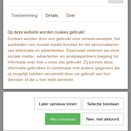
In winkelwagen
Toestemming
Details
Over
In de bloem, een wijntje drinken.
Op deze website worden cookies gebruikt
Wenskaart is gedrukt op 300 grams warmwit papier.
Cookies worden door ons gebruikt voor verkeersanalyse, het
Wenskaart bevat rechte hoeken. Op de achterzijde is minimale
aanbieden van sociale media-functies en het personaliseren
informatie van de kaart zichtbaar.
van informatie en advertenties. Daarnaast verlenen we onze
sociale media-, advertentie- en analysepartners toegang tot
De Illustratie is gemaakt met aquarelverf en zwarte inkt.
informatie over hoe u onze site gebruikt. Zij kunnen deze
informatie gebruiken in combinatie met andere gegevens die
Wenskaart bevat aan de voorzijde geen tekst.
zij mogelijk hebben verzameld door uw gebruik van hun
diensten of die u hen hebt verstrekt.
Specificaties
Productcode
MI333-1-330
Later opnieuw tonen
Selectie toestaan
EAN code
7448100716750
Productcode leverancier
MI333
Alles toestaan
Nee, niet akkoord
Afmetingen (l,b,h)
0 x 12,50 x 12,50 cm