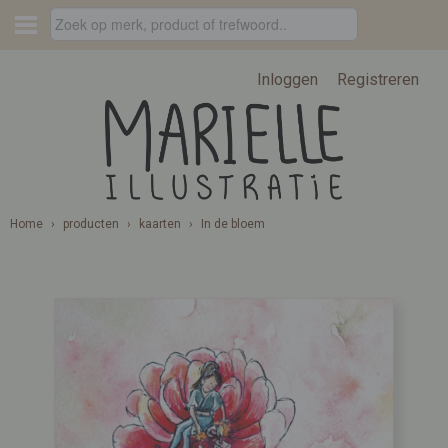
Inloggen
Registreren
Home
›
producten
›
kaarten
›
In de bloem