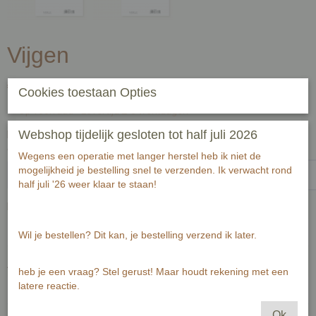
Vijgen
€ 2,00
(inclusief btw 21%)
Cookies toestaan Opties
✓
Op voorraad
- Levertijd 2-3 werkdagen
Webshop tijdelijk gesloten tot half juli 2026
Handgeschreven tekst op achterzijde kaart (zwart fineliner) voor
ontvanger:-1-1
Wegens een operatie met langer herstel heb ik niet de
mogelijkheid je bestelling snel te verzenden. Ik verwacht rond
half juli '26 weer klaar te staan!
Passende envelop bij deze kaart
Wil je bestellen? Dit kan, je bestelling verzend ik later.
Aantal
heb je een vraag? Stel gerust! Maar houdt rekening met een
latere reactie.
Ok