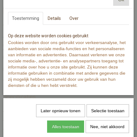
In winkelwagen
Toestemming
Details
Over
Vijgen.
Op deze website worden cookies gebruikt
Wenskaart is gedrukt op 300 grams warmwit papier met zichtbaar
Cookies worden door ons gebruikt voor verkeersanalyse, het
structuur.
aanbieden van sociale media-functies en het personaliseren
Wenskaart bevat rechte hoeken. Op de achterzijde is minimale
van informatie en advertenties. Daarnaast verlenen we onze
informatie van de kaart zichtbaar.
sociale media-, advertentie- en analysepartners toegang tot
informatie over hoe u onze site gebruikt. Zij kunnen deze
De Illustratie is gemaakt met aquarelverf en fineliner.
informatie gebruiken in combinatie met andere gegevens die
zij mogelijk hebben verzameld door uw gebruik van hun
Wenskaart bevat aan de voorzijde geen tekst.
diensten of die u hen hebt verstrekt.
Specificaties
Productcode
MI327-342
Later opnieuw tonen
Selectie toestaan
EAN code
7448103333350
Productcode leverancier
MI327
Alles toestaan
Nee, niet akkoord
Afmetingen (l,b,h)
0 x 12,50 x 12,50 cm