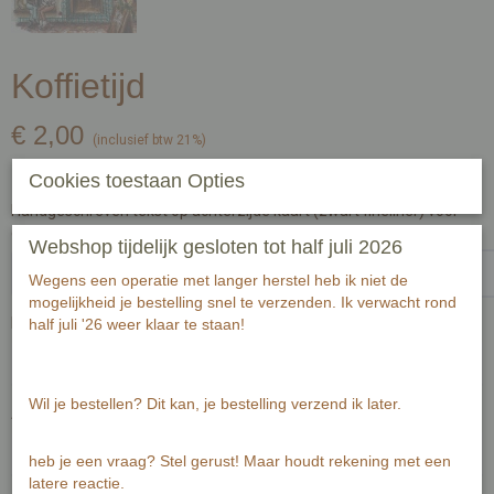
Koffietijd
€ 2,00
(inclusief btw 21%)
✓
Op voorraad
Cookies toestaan Opties
Handgeschreven tekst op achterzijde kaart (zwart fineliner) voor
ontvanger:-1-1
Webshop tijdelijk gesloten tot half juli 2026
Wegens een operatie met langer herstel heb ik niet de
mogelijkheid je bestelling snel te verzenden. Ik verwacht rond
Passende envelop bij deze kaart
half juli '26 weer klaar te staan!
Wil je bestellen? Dit kan, je bestelling verzend ik later.
Aantal
heb je een vraag? Stel gerust! Maar houdt rekening met een
latere reactie.