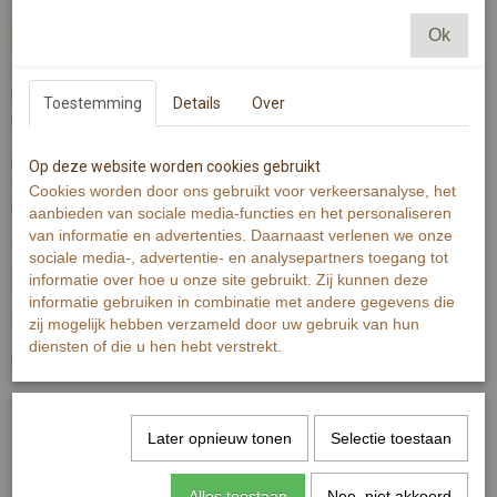
Ok
In winkelwagen
Een koffietje of theetje drinken met je neus in de zon op een leuk
Toestemming
Details
Over
plekje midden in de stad.
Deze kaart is leuk te geven aan een vriendin, collega, je moeder..
Op deze website worden cookies gebruikt
voor een uitnodiging om wat leuks te gaan doen of ergens een
Cookies worden door ons gebruikt voor verkeersanalyse, het
koffie of thee te drinken.
aanbieden van sociale media-functies en het personaliseren
van informatie en advertenties. Daarnaast verlenen we onze
Wenskaart is gedrukt op 300 grams warmwit papier met zichtbaar
sociale media-, advertentie- en analysepartners toegang tot
structuur.
informatie over hoe u onze site gebruikt. Zij kunnen deze
Wenskaart bevat rechte hoeken. Op de achterzijde is minimale
informatie gebruiken in combinatie met andere gegevens die
informatie van de kaart zichtbaar.
zij mogelijk hebben verzameld door uw gebruik van hun
diensten of die u hen hebt verstrekt.
De Illustratie is gemaakt met aquarelverf en fineliner.
Wenskaart bevat aan de voorzijde geen tekst.
Later opnieuw tonen
Selectie toestaan
Specificaties
Alles toestaan
Nee, niet akkoord