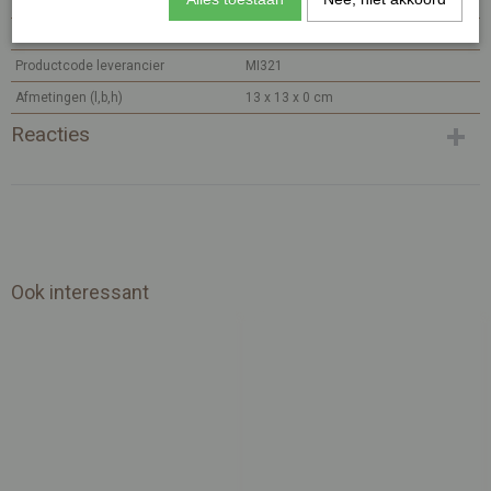
Productcode
MI321-346
EAN code
7448111844800
Productcode leverancier
MI321
Afmetingen (l,b,h)
13 x 13 x 0 cm
Reacties
Ook interessant