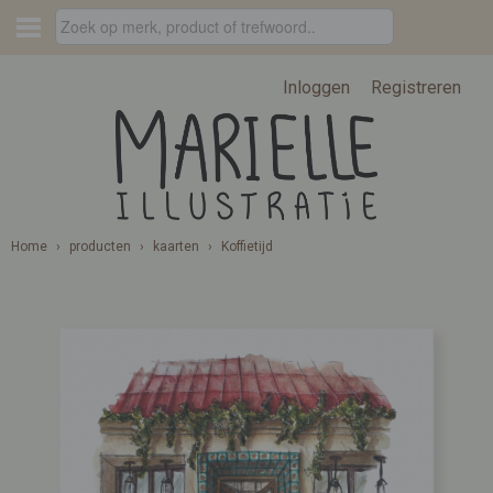
Inloggen
Registreren
Home
›
producten
›
kaarten
›
Koffietijd