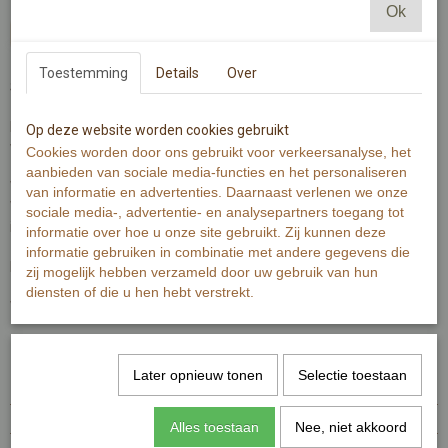
Ok
In winkelwagen
Toestemming
Details
Over
Samen in de jacuzzi met een vriendin, zus, tante, moeder..
Leuke wenskaart om te geven als dank voor een leuke saunadag of
Op deze website worden cookies gebruikt
wanneer je iemand de rust toewenst.
Cookies worden door ons gebruikt voor verkeersanalyse, het
aanbieden van sociale media-functies en het personaliseren
Wenskaart is gedrukt op 300 grams warmwit papier met structuur.
van informatie en advertenties. Daarnaast verlenen we onze
Wenskaart bevat rechte hoeken. Op de achterzijde is minimale
sociale media-, advertentie- en analysepartners toegang tot
informatie van de kaart zichtbaar.
informatie over hoe u onze site gebruikt. Zij kunnen deze
informatie gebruiken in combinatie met andere gegevens die
De Illustratie is gemaakt met aquarelverf en zwarte inkt.
zij mogelijk hebben verzameld door uw gebruik van hun
diensten of die u hen hebt verstrekt.
Wenskaart bevat aan de voorzijde geen tekst.
Specificaties
Later opnieuw tonen
Selectie toestaan
Productcode
MI314-354
EAN code
7448121618675
Alles toestaan
Nee, niet akkoord