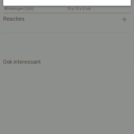
Productcode leverancier
MI314
Afmetingen (l,b,h)
15 x 10 x 0 cm
Reacties
Ook interessant