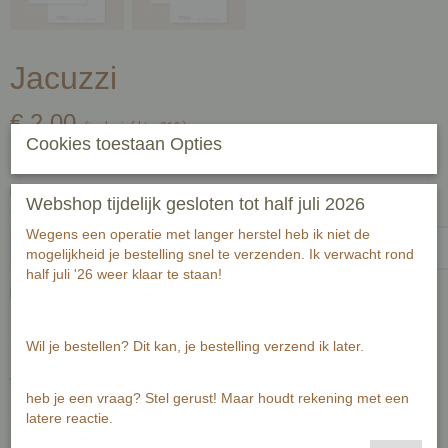
Jacuzzi
€ 2,00
(inclusief btw 21%)
Cookies toestaan Opties
✓
Op voorraad
Handgeschreven tekst op achterzijde kaart (zwart fineliner) voor
Webshop tijdelijk gesloten tot half juli 2026
ontvanger:-1-1
Wegens een operatie met langer herstel heb ik niet de
mogelijkheid je bestelling snel te verzenden. Ik verwacht rond
half juli '26 weer klaar te staan!
Passende envelop bij deze kaart
Wil je bestellen? Dit kan, je bestelling verzend ik later.
Aantal
heb je een vraag? Stel gerust! Maar houdt rekening met een
latere reactie.