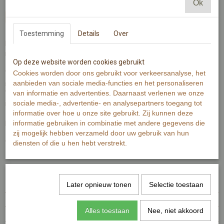
Ok
In winkelwagen
Toestemming
Details
Over
Limonade en een spel, heerlijke ingrediënten voor een fijne avond
met elkaar.
Op deze website worden cookies gebruikt
Cookies worden door ons gebruikt voor verkeersanalyse, het
Wenskaart is gedrukt op 300 grams warmwit papier met zichtbaar
aanbieden van sociale media-functies en het personaliseren
structuur.
van informatie en advertenties. Daarnaast verlenen we onze
Wenskaart bevat rechte hoeken. Op de achterzijde is minimale
sociale media-, advertentie- en analysepartners toegang tot
informatie van de kaart zichtbaar.
informatie over hoe u onze site gebruikt. Zij kunnen deze
informatie gebruiken in combinatie met andere gegevens die
De Illustratie is gemaakt met aquarelverf en zwarte inkt.
zij mogelijk hebben verzameld door uw gebruik van hun
diensten of die u hen hebt verstrekt.
Wenskaart bevat aan de voorzijde geen tekst.
Specificaties
Later opnieuw tonen
Selectie toestaan
Productcode
MI310-358
EAN code
7448108276249
Alles toestaan
Nee, niet akkoord
Productcode leverancier
MI310