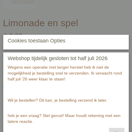
Limonade en spel
€ 2,00
(inclusief btw 21%)
Cookies toestaan Opties
✓
Op voorraad
- Levertijd 2-3 werkdagen
Handgeschreven tekst op achterzijde kaart (zwart fineliner) voor
Webshop tijdelijk gesloten tot half juli 2026
ontvanger:-1
Wegens een operatie met langer herstel heb ik niet de
mogelijkheid je bestelling snel te verzenden. Ik verwacht rond
half juli '26 weer klaar te staan!
Passende envelop bij deze kaart
Wil je bestellen? Dit kan, je bestelling verzend ik later.
Aantal
heb je een vraag? Stel gerust! Maar houdt rekening met een
latere reactie.