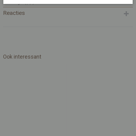
Afmetingen (l,b,h)
15 x 10 x 0 cm
Reacties
Ook interessant