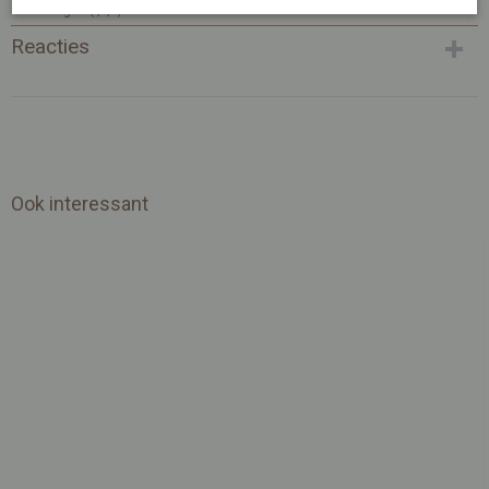
Afmetingen (l,b,h)
15 x 10 x 0 cm
Reacties
Ook interessant