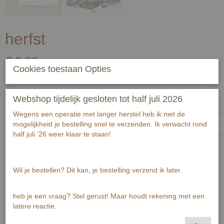
herfst
€ 2,00
(inclusief btw 21%)
Cookies toestaan Opties
✓
Op voorraad
- Levertijd 2-3 werkdagen
Handgeschreven tekst op achterzijde kaart (zwart fineliner) voor
Webshop tijdelijk gesloten tot half juli 2026
ontvanger:-1
Wegens een operatie met langer herstel heb ik niet de
mogelijkheid je bestelling snel te verzenden. Ik verwacht rond
half juli '26 weer klaar te staan!
Passende envelop bij deze kaart
Wil je bestellen? Dit kan, je bestelling verzend ik later.
Aantal
heb je een vraag? Stel gerust! Maar houdt rekening met een
latere reactie.