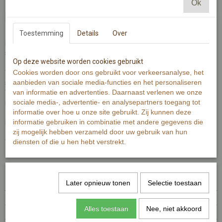
Ok
In winkelwagen
Toestemming
Details
Over
Herfsttafereeltje met pompoenen en schilder- en
schrijfaccessoires.
Op deze website worden cookies gebruikt
Cookies worden door ons gebruikt voor verkeersanalyse, het
Wenskaart is gedrukt op 300 grams warmwit papier met zichtbaar
aanbieden van sociale media-functies en het personaliseren
structuur.
van informatie en advertenties. Daarnaast verlenen we onze
Wenskaart bevat rechte hoeken. Op de achterzijde is minimale
sociale media-, advertentie- en analysepartners toegang tot
informatie van de kaart zichtbaar.
informatie over hoe u onze site gebruikt. Zij kunnen deze
informatie gebruiken in combinatie met andere gegevens die
De Illustratie is gemaakt met aquarelverf en fineliner.
zij mogelijk hebben verzameld door uw gebruik van hun
diensten of die u hen hebt verstrekt.
Wenskaart bevat aan de voorzijde geen tekst.
Specificaties
Later opnieuw tonen
Selectie toestaan
Productcode
MI305-366
EAN code
7448110722758
Alles toestaan
Nee, niet akkoord
Productcode leverancier
MI305