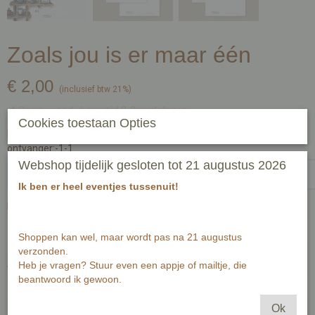
Zoals jou is er maar één
€ 2,00
(inclusief btw 21%)
✓
Op voorraad
- Levertijd 2-3 werkdagen
Cookies toestaan Opties
Handgeschreven tekst op achterzijde kaart (zwart fineliner) voor
ontvanger:-1-1
Webshop tijdelijk gesloten tot 21 augustus 2026
Ik ben er heel eventjes tussenuit!
Passende envelop bij deze kaart
Shoppen kan wel, maar wordt pas na 21 augustus
verzonden.
Aantal
Heb je vragen? Stuur even een appje of mailtje, die
beantwoord ik gewoon.
Ok