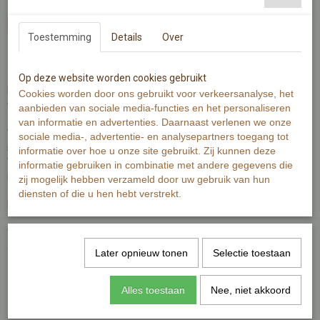
In winkelwagen
Toestemming
Details
Over
Zoals jou is er maar één!
Op deze website worden cookies gebruikt
Heb jij ook zo'n lievelingsmok waar jij je thee uit drinkt? of zo'n glas
Cookies worden door ons gebruikt voor verkeersanalyse, het
waar je het lekkerste wijn of water uit drinkt?
aanbieden van sociale media-functies en het personaliseren
van informatie en advertenties. Daarnaast verlenen we onze
Wenskaart is gedrukt op 300 grams warmwit papier met zichtbaar
sociale media-, advertentie- en analysepartners toegang tot
structuur.
informatie over hoe u onze site gebruikt. Zij kunnen deze
Wenskaart bevat rechte hoeken. Op de achterzijde is minimale
informatie gebruiken in combinatie met andere gegevens die
informatie van de kaart zichtbaar.
zij mogelijk hebben verzameld door uw gebruik van hun
diensten of die u hen hebt verstrekt.
De Illustratie is gemaakt met aquarelverf en fineliner.
Wenskaart bevat aan de voorzijde de tekst 'zoals jou is er maar
één'.
Later opnieuw tonen
Selectie toestaan
Specificaties
Alles toestaan
Nee, niet akkoord
Productcode
MI295-386