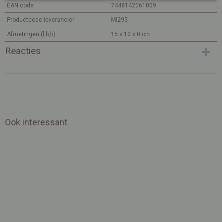
EAN code
7448142061009
Productcode leverancier
MI295
Afmetingen (l,b,h)
15 x 10 x 0 cm
Reacties
Ook interessant