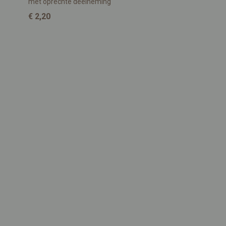
met oprechte deelneming
€ 2,20