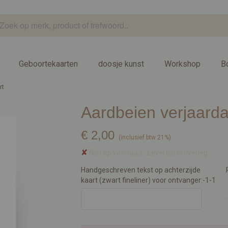
Geboortekaarten
doosje kunst
Workshop
B
rt
Aardbeien verjaard
€ 2,00
(inclusief btw 21%)
✘
Niet op voorraad
- Levertijd In overleg
Handgeschreven tekst op achterzijde
kaart (zwart fineliner) voor ontvanger:-1-1