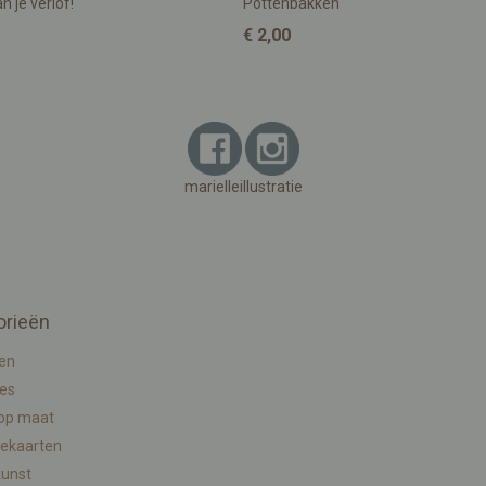
n je verlof!
Pottenbakken
€ 2,00
marielleillustratie
orieën
en
ies
 op maat
ekaarten
kunst