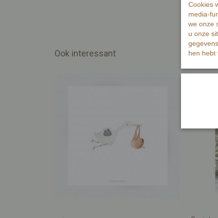
Cookies w
media-fun
we onze s
u onze si
gegevens 
Ook interessant
hen hebt 