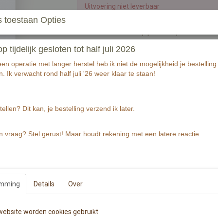
Uitvoering niet leverbaar
 toestaan Opties
Een aardbeientaart op plateau op een wenska
structuur.
tijdelijk gesloten tot half juli 2026
Wenskaart bevat rechte hoeken. Op de achterz
n operatie met langer herstel heb ik niet de mogelijkheid je bestelling 
De Illustratie is gemaakt met aquarelverf en fi
. Ik verwacht rond half juli '26 weer klaar te staan!
Wenskaart bevat aan de voorzijde geen tekst.
tellen? Dit kan, je bestelling verzend ik later.
Specificaties
Productcode
n vraag? Stel gerust! Maar houdt rekening met een latere reactie.
EAN code
Productcode leverancier
Afmetingen (l,b,h)
Reacties
emming
Details
Over
ebsite worden cookies gebruikt