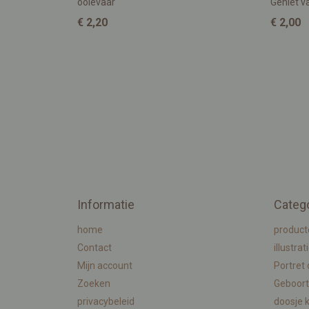
ooievaar
Geniet va
€ 2,20
€ 2,00
Informatie
Categ
home
product
Contact
illustrat
Mijn account
Portret
Zoeken
Geboort
privacybeleid
doosje 