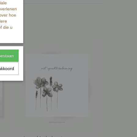
iale
 verlenen
 over hoe
dere
f die u
toestaan
akkoord