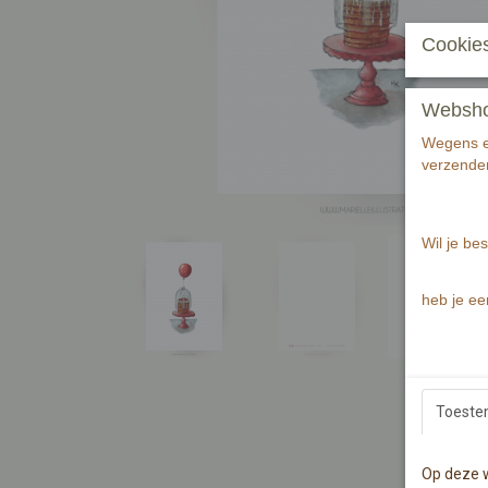
Cookies
Webshop 
Wegens ee
verzenden
Wil je bes
heb je ee
Toest
Op deze w