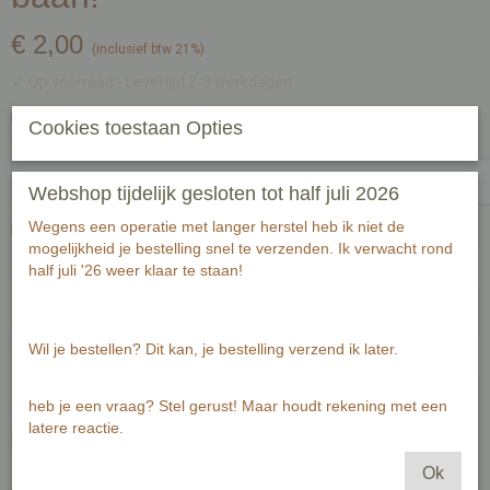
€ 2,00
(inclusief btw 21%)
✓
Op voorraad
- Levertijd 2-3 werkdagen
Handgeschreven tekst op achterzijde kaart (zwart fineliner) voor
Cookies toestaan Opties
ontvanger:-1
Webshop tijdelijk gesloten tot half juli 2026
Wegens een operatie met langer herstel heb ik niet de
Passende envelop bij deze kaart
mogelijkheid je bestelling snel te verzenden. Ik verwacht rond
half juli '26 weer klaar te staan!
Aantal
Wil je bestellen? Dit kan, je bestelling verzend ik later.
heb je een vraag? Stel gerust! Maar houdt rekening met een
latere reactie.
In winkelwagen
Ok