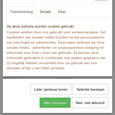
Een nieuwe baan! dat is iets om te vieren! Feliciteer met deze
wenskaart.
Toestemming
Details
Over
De wenskaart is gedrukt op 300 grams warmwit papier met
zichtbaar structuur.
Op deze website worden cookies gebruikt
Wenskaart bevat rechte hoeken. Op de achterzijde is minimale
informatie van de kaart zichtbaar.
Cookies worden door ons gebruikt voor verkeersanalyse, het
aanbieden van sociale media-functies en het personaliseren
De Illustratie is gemaakt met aquarelverf en fineliner.
van informatie en advertenties. Daarnaast verlenen we onze
sociale media-, advertentie- en analysepartners toegang tot
Wenskaart bevat aan de voorzijde de tekst 'gefeliciteerd met je
informatie over hoe u onze site gebruikt. Zij kunnen deze
nieuwe baan!'
informatie gebruiken in combinatie met andere gegevens die
zij mogelijk hebben verzameld door uw gebruik van hun
diensten of die u hen hebt verstrekt.
Specificaties
Productcode
MI238-440
EAN code
7448100551511
Later opnieuw tonen
Selectie toestaan
Productcode leverancier
MI238
Afmetingen (l,b,h)
15 x 10 x 0 cm
Alles toestaan
Nee, niet akkoord
Reacties