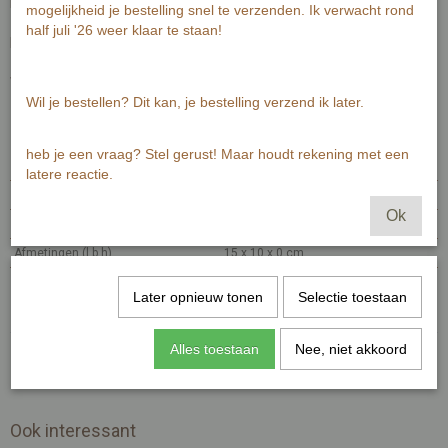
informatie van de kaart zichtbaar.
mogelijkheid je bestelling snel te verzenden. Ik verwacht rond
half juli '26 weer klaar te staan!
De Illustratie is gemaakt met aquarelverf en fineliner.
Wenskaart bevat aan de voorzijde geen tekst.
Wil je bestellen? Dit kan, je bestelling verzend ik later.
Specificaties
heb je een vraag? Stel gerust! Maar houdt rekening met een
Productcode
MI200-460
latere reactie.
EAN code
7448122836887
Ok
Productcode leverancier
MI200
Afmetingen (l,b,h)
15 x 10 x 0 cm
Reacties
Later opnieuw tonen
Selectie toestaan
Alles toestaan
Nee, niet akkoord
Ook interessant