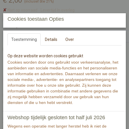
€ 2,00
(inclusief btw 21%)
✘
Niet op voorraad
- Levertijd In overleg
Cookies toestaan Opties
Handgeschreven tekst op achterzijde kaart (zwart fineliner) voor
ontvanger:-1-1
Toestemming
Details
Over
Passende envelop bij deze kaart
Op deze website worden cookies gebruikt
Cookies worden door ons gebruikt voor verkeersanalyse, het
aanbieden van sociale media-functies en het personaliseren
van informatie en advertenties. Daarnaast verlenen we onze
sociale media-, advertentie- en analysepartners toegang tot
Uitvoering niet leverbaar
informatie over hoe u onze site gebruikt. Zij kunnen deze
informatie gebruiken in combinatie met andere gegevens die
Illustratie van een racefiets voor een stenen wand met hangende
zij mogelijk hebben verzameld door uw gebruik van hun
planten.
diensten of die u hen hebt verstrekt.
Wenskaart is gedrukt op 300 grams warmwit papier met zichtbaar
Webshop tijdelijk gesloten tot half juli 2026
structuur.
Wenskaart bevat rechte hoeken. Op de achterzijde is minimale
Wegens een operatie met langer herstel heb ik niet de