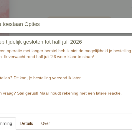
In winkelwagen
 toestaan Opties
Houten bijtring in de vorm van een poes op e
tijdelijk gesloten tot half juli 2026
Bijtring heeft een maat van hxbxd 50x63x10
Wenskaart is gedrukt op 300 grams warmwit p
n operatie met langer herstel heb ik niet de mogelijkheid je bestelling 
Wenskaart bevat rechte hoeken. Op de achterz
. Ik verwacht rond half juli '26 weer klaar te staan!
De Illustratie is gemaakt met aquarelverf.
tellen? Dit kan, je bestelling verzend ik later.
Wenskaart bevat aan de voorzijde de tekst 'we
Een ideaal kado om per post te zenden.
n vraag? Stel gerust! Maar houdt rekening met een latere reactie.
Specificaties
Productcode
EAN code
emming
Details
Over
Productcode leverancier