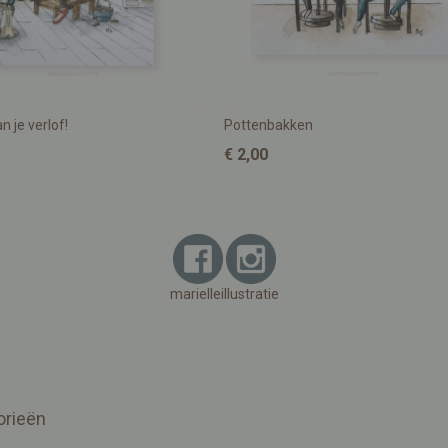
n je verlof!
Pottenbakken
€ 2,00
marielleillustratie
orieën