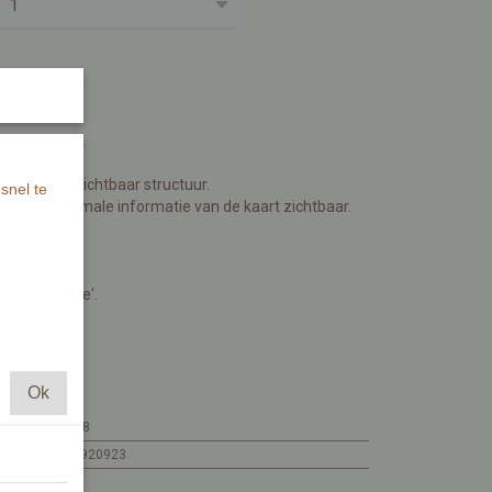
en wenskaart.
mm.
apier met zichtbaar structuur.
snel te
ijde is minimale informatie van de kaart zichtbaar.
lkom kleintje'.
Ok
MI193-468
7448136920923
MI193