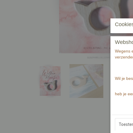
Cookies
Webshop 
Wegens ee
verzenden
Wil je bes
heb je ee
Toest