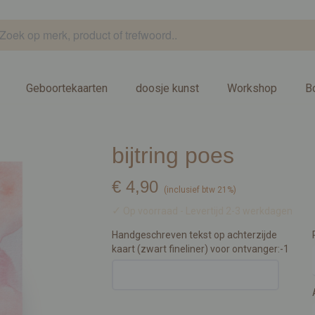
Geboortekaarten
doosje kunst
Workshop
B
bijtring poes
€ 4,90
(inclusief btw 21%)
✓
Op voorraad
- Levertijd 2-3 werkdagen
Handgeschreven tekst op achterzijde
kaart (zwart fineliner) voor ontvanger:-1