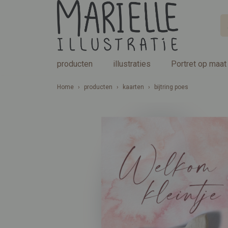
producten
illustraties
Portret op maat
Home
›
producten
›
kaarten
›
bijtring poes