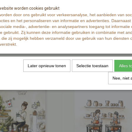
Afmetingen (l,b,h)
ebsite worden cookies gebruikt
Reacties
orden door ons gebruikt voor verkeersanalyse, het aanbieden van soc
cties en het personaliseren van informatie en advertenties. Daarnaast
ociale media-, advertentie- en analysepartners toegang tot informatie
te gebruikt. Zij kunnen deze informatie gebruiken in combinatie met an
die zij mogelijk hebben verzameld door uw gebruik van hun diensten o
verstrekt.
Later opnieuw tonen
Selectie toestaan
Alles 
Nee, niet 