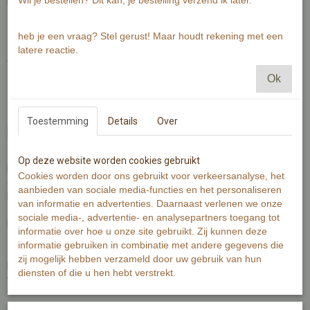
Wil je bestellen? Dit kan, je bestelling verzend ik later.
meerdere personen op illustratie?
heb je een vraag? Stel gerust! Maar houdt rekening met een
latere reactie.
Aantal
Ok
Toestemming
Details
Over
In winkelwagen
Op deze website worden cookies gebruikt
Bestel jouw unieke portret op maat en jij krijgt van mij een uniek
Cookies worden door ons gebruikt voor verkeersanalyse, het
exemplaar!
aanbieden van sociale media-functies en het personaliseren
Leuk om te hebben, maar ook zéker om te geven en te krijgen.
van informatie en advertenties. Daarnaast verlenen we onze
sociale media-, advertentie- en analysepartners toegang tot
Het portret maak ik voor jou op 300 grams A5 formaat papier met
informatie over hoe u onze site gebruikt. Zij kunnen deze
zwarte inkt en aquarel.
informatie gebruiken in combinatie met andere gegevens die
zij mogelijk hebben verzameld door uw gebruik van hun
Iedereen van jong tot oud is uniek, dat is wat ik graag op papier
diensten of die u hen hebt verstrekt.
vastleg.
Na aanschaf van een portret op maat zou ik je willen vragen een