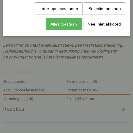
foto te sturen
(per mail of whatsapp)
van het gezicht.
Later opnieuw tonen
Selectie toestaan
Graag met vermelding van het bestelnummer.
Alles toestaan
Nee, niet akkoord
Dit mag per mail of whatsapp;
Klik hier voor de contactgegevens.
Een portret op maat is een illustratieve, geen realistische tekening.
Herkenbaarheid is vindbaar in uitdrukking, haar- en kledingstijl.
na ontvangst portret is het niet mogelijk te retourneren.
Specificaties
Productcode
Portret op maat A5
Productcode leverancier
Portret op maat A5
Afmetingen (l,b,h)
0 x 14,85 x 21 cm
Reacties