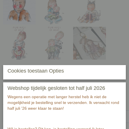
Cookies toestaan Opties
Portret op maat, A5
€ 25,00
Webshop tijdelijk gesloten tot half juli 2026
(inclusief btw 21%)
✓
Op voorraad
- Levertijd 3-6 werkweken
Wegens een operatie met langer herstel heb ik niet de
mogelijkheid je bestelling snel te verzenden. Ik verwacht rond
Wat wil je graag op de illustratie zien?
half juli '26 weer klaar te staan!