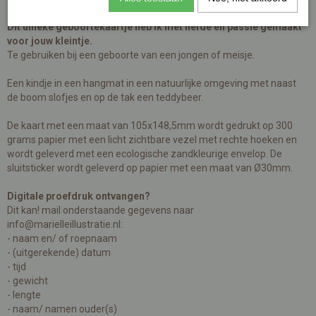
Dit unieke geboortekaartje heb ik met liefde en passie gemaakt
voor jouw kleintje.
Te gebruiken bij een geboorte van een jongen of meisje.
Een kindje in een hangmat in een natuurlijke omgeving met naast
de boom slofjes en op de tak een teddybeer.
De kaart met een maat van 105x148,5mm wordt gedrukt op 300
grams papier met een licht zichtbare vezel met rechte hoeken en
wordt geleverd met een ecologische zandkleurige envelop. De
sluitsticker wordt geleverd op papier met een maat van Ø30mm.
Digitale proefdruk ontvangen?
Dit kan! mail onderstaande gegevens naar
info@marielleillustratie.nl
:
- naam en/ of roepnaam
- (uitgerekende) datum
- tijd
- gewicht
- lengte
- naam/ namen ouder(s)