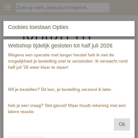
Inloggen
Registreren
Cookies toestaan Opties
Webshop tijdelijk gesloten tot half juli 2026
Wegens een operatie met langer herstel heb ik niet de
mogelijkheid je bestelling snel te verzenden. Ik verwacht rond
half juli '26 weer klaar te staan!
Home
› Berichten
Laatste berichten
Wil je bestellen? Dit kan, je bestelling verzend ik later.
Momenteel nog geen berichten aanwezig
Oudere berichten
heb je een vraag? Stel gerust! Maar houdt rekening met een
latere reactie.
Bekijk alle berichten in het archief ».
Ok